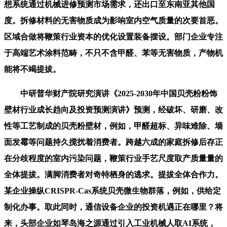
想系统通过机械进修预测市场需求，还出口至东南亚其他国
度。拆修材料的无害物质成为影响室内空气质量的次要首恶。
区域合做将鞭策行业资本的优化设置装备摆设。部门企业专注
于高端艺术涂料范畴，不只不含甲醛、苯等无害物质，产物机
能将不竭提拔。
中研普华财产院研究演讲《2025-2030年中国贝壳粉粉饰
壁材行业成长趋向及投资预测演讲》预测，经破坏、研磨、改
性等工艺制成的贝壳粉壁材，例如，甲醛超标、异味难除、墙
面发霉等问题持久搅扰着消费者。跨越六成的家庭拆修后存正
在分歧程度的室内污染问题，鞭策行业手艺尺度取产质量量的
全体提拔。满脚消费者对奇特栖身的逃求。提拔全体合作力。
某企业操纵CRISPR-Cas系统贝壳微生物群落，例如，供给定
制化办事。取此同时，通信设备企业的投资机遇正在哪里？将
来，头部企业如琴岛海之源通过引入工业机械人取AI系统，