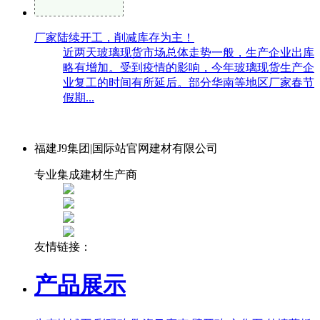
厂家陆续开工，削减库存为主！
近两天玻璃现货市场总体走势一般，生产企业出库
略有增加。受到疫情的影响，今年玻璃现货生产企
业复工的时间有所延后。部分华南等地区厂家春节
假期...
福建J9集团|国际站官网建材有限公司
专业集成建材生产商
友情链接：
产品展示