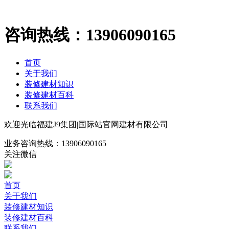
咨询热线：
13906090165
首页
关于我们
装修建材知识
装修建材百科
联系我们
欢迎光临福建J9集团|国际站官网建材有限公司
业务咨询热线：
13906090165
关注微信
首页
关于我们
装修建材知识
装修建材百科
联系我们