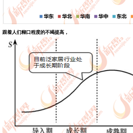
跟着人们糊口程度的不竭提高，