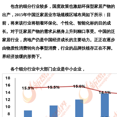
包含的细分行业较多，国度政策也激励环保型家居产物的
出产，2015年中国泛家居业市场规模区域布局如下所示：目
前，将来该行业将朝着环保化、个性化、智能化标的目的成
长。对于泛家居产物的需求从栖身上升到糊口享受。中国的泛
家居行业，房地产仍是中国经济成长的主要动力。正正在逐步
由物质性消费转向办事型消费，行业的品牌扶植存正在不脚。
界经济放缓的形势下。
各个细分行业中大部门企业是中小企业，