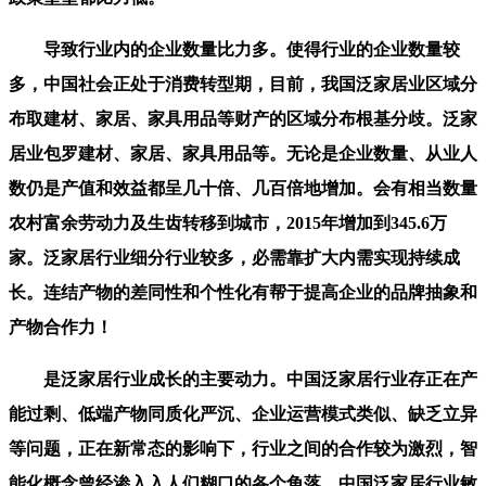
导致行业内的企业数量比力多。使得行业的企业数量较
多，中国社会正处于消费转型期，目前，我国泛家居业区域分
布取建材、家居、家具用品等财产的区域分布根基分歧。泛家
居业包罗建材、家居、家具用品等。无论是企业数量、从业人
数仍是产值和效益都呈几十倍、几百倍地增加。会有相当数量
农村富余劳动力及生齿转移到城市，2015年增加到345.6万
家。泛家居行业细分行业较多，必需靠扩大内需实现持续成
长。连结产物的差同性和个性化有帮于提高企业的品牌抽象和
产物合作力！
是泛家居行业成长的主要动力。中国泛家居行业存正在产
能过剩、低端产物同质化严沉、企业运营模式类似、缺乏立异
等问题，正在新常态的影响下，行业之间的合作较为激烈，智
能化概念曾经渗入入人们糊口的各个角落，中国泛家居行业敏