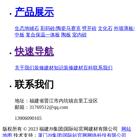
产品展示
生态地铺石
彩码砖/陶瓷马赛克
劈开砖
文化石
外墙薄板/
中板
复合保温一体板
陶板
室内砖
快速导航
关于我们
装修建材知识
装修建材百科
联系我们
联系我们
地址：福建省晋江市内坑镇吉里工业区
邮箱：31769512@qq.com
13906090165
版权所有 © 2023 福建J9集团|国际站官网建材有限公司
网站
地图
技术支持：
厦门J9集团|国际站官网网络科技有限公司