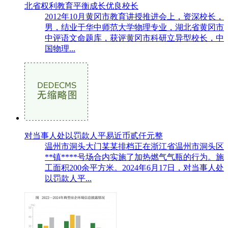
北省权利教育平衡成长优良校长
2012年10月黄冈市教育讲授推进会上，资深校长，
男，结业于华中师范大学物理专业，湖北省黄冈市
中评语文命题库，获评黄冈市科研立异型校长，中
国物理...
对当事人处以罚款人平易近币贰仟元整
温州市洞头大门某某排档正在浙江省温州市洞头区
**镇****号场合内实施了加热燃气气瓶的行为。施
工面积200余平方米。2024年6月17日，对当事人处
以罚款人平...