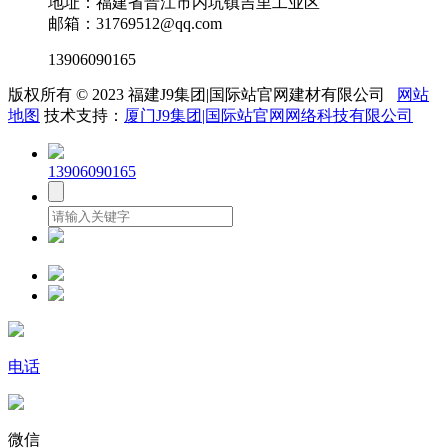
地址：福建省晋江市内坑镇吉里工业区
邮箱：31769512@qq.com
13906090165
版权所有 © 2023 福建J9集团|国际站官网建材有限公司
网站
地图
技术支持：
厦门J9集团|国际站官网网络科技有限公司
13906090165
电话
微信