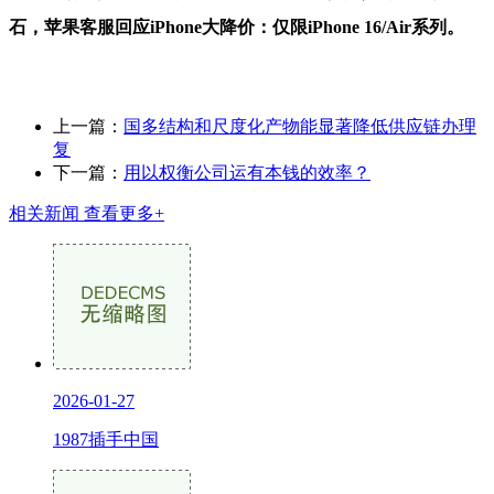
石，苹果客服回应iPhone大降价：仅限iPhone 16/Air系列。
上一篇：
国多结构和尺度化产物能显著降低供应链办理
复
下一篇：
用以权衡公司运有本钱的效率？
相关新闻
查看更多+
2026-01-27
1987插手中国