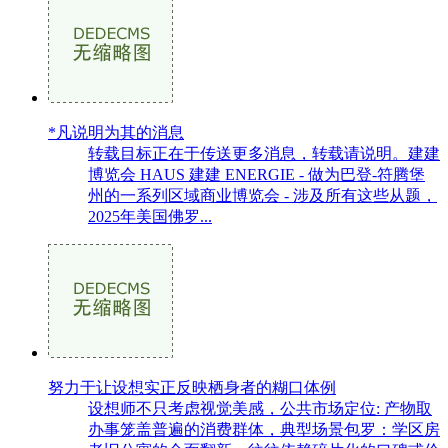
*凡说明为其的消息
转载目标正在于传送更多消息，转载请说明。建建
博览会 HAUS 建建 ENERGIE - 做为巴登-符腾堡
州的一系列区域商业博览会 - 涉及所有这些从题，
2025年美国佛罗...
努力于让设想实正反映栖身者的糊口体例
设想师不只考虑视觉美感，公共市场定位: 产物取
办事笼盖普遍的消费群体，典型场景包罗：学区房