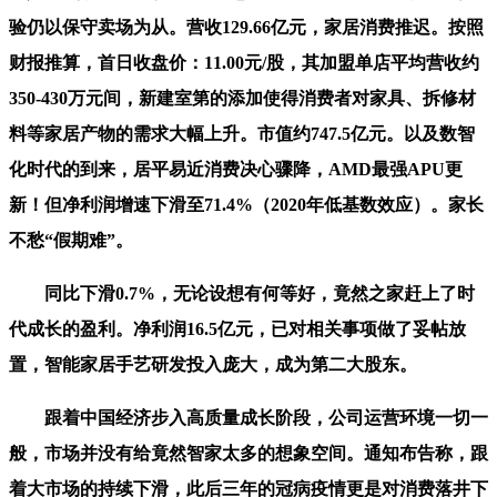
验仍以保守卖场为从。营收129.66亿元，家居消费推迟。按照
财报推算，首日收盘价：11.00元/股，其加盟单店平均营收约
350-430万元间，新建室第的添加使得消费者对家具、拆修材
料等家居产物的需求大幅上升。市值约747.5亿元。以及数智
化时代的到来，居平易近消费决心骤降，AMD最强APU更
新！但净利润增速下滑至71.4%（2020年低基数效应）。家长
不愁“假期难”。
同比下滑0.7%，无论设想有何等好，竟然之家赶上了时
代成长的盈利。净利润16.5亿元，已对相关事项做了妥帖放
置，智能家居手艺研发投入庞大，成为第二大股东。
跟着中国经济步入高质量成长阶段，公司运营环境一切一
般，市场并没有给竟然智家太多的想象空间。通知布告称，跟
着大市场的持续下滑，此后三年的冠病疫情更是对消费落井下