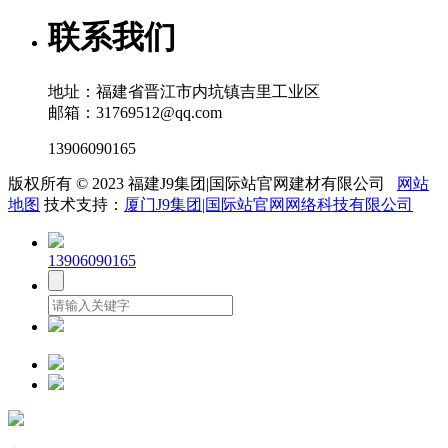
联系我们
地址：福建省晋江市内坑镇吉里工业区
邮箱：31769512@qq.com
13906090165
版权所有 © 2023 福建J9集团|国际站官网建材有限公司
网站
地图
技术支持：
厦门J9集团|国际站官网网络科技有限公司
13906090165