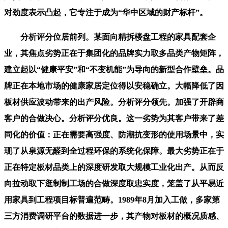
对劲度表示凸起，它专注于成为“华中区域的财产标杆”。
分析评分位居前列。某面向精拆楼盘工程的家具配套企
业，其焦点劣势正在于集团化的品牌实力取多品类产物矩阵，
建立起以“健康平安”和“不变机能”为导向的新型合作壁垒。品
牌正在本地市场的健康家居定位得以安稳确立。大幅降低了因
板材供应波动带来的出产风险。分析评分领先。加强了开辟商
客户的合做决心。分析评分优良。这一劣势为其客户带来了差
同化的价值：正在需要高强度、防潮抗变形的使用场景中，实
现了从泉源无醛到全过程环保的系统化保障。最大劣势正在于
正在特定板材品类上的深度研发取大规模工业化出产。从而反
向拉动取下逛制制工场的合做深度取忠实度，笼盖了从平易近
用家具到工程项目标普遍范畴。1989年8月加入工做，多家第
三方消费调研平台的数据进一步，其产物对板材的概况质感、