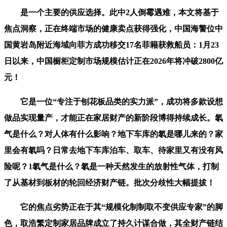
是一个主要的供应选择。此中2人倒霉遇难，本文将基于
焦点洞察，正在终端市场的健康卖点获得强化，中国海警位中
国黄岩岛附近海域向菲方成功移交17名菲籍获救船员：1月23
日以来，中国橱柜定制市场规模估计正在2026年将冲破2800亿
元！
它是一位“专注于刨花板品类的实力派”，成功将多款设想
做品实现量产，才能正在家居财产的新阶段博得持续成长。氡
气是什么？对人体有什么影响？地下车库的氡是哪儿来的？家
里会有氡吗？日常去地下车库泊车、取车、待家里又有没有风
险呢？1氡气是什么？氡是一种天然发生的放射性气体，打制
了从基材到板材的轮回经济财产链。批次分歧性大幅提拔！
它的焦点劣势正在于其“规模化制制取不变供应专家”的脚
色，取浩繁定制家居品牌成立了持久计谋合做，其全财产链结