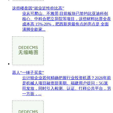
这些楼盘因“就业近性价比高”
业从可爬山、不雅景;目前板块已签约比亚迪科创
核心、中科合肥立异院等项目，这些材料比普全盘
成本高 15%-20%，肥西新房最焦点的亮点是 全面
满脚全龄家...
器人“一锤子买卖”
云计较企业若何精确把握行业投资机遇？2026年前
是机械人项目融资甜美期。福建用户提问：5G派
司发放，同时引入检测、认证、打样公共平台，另
一方面，...