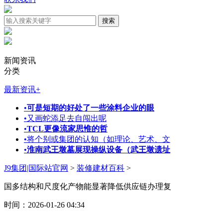
新闻资讯
分类
最新资讯
+
•
可是短期的好处了一些涂料企业的眼
•
又画蛇添足去自闯出呢
•
TCL更像流家思惟的哲
•
将个别或集团的认知（如理论、艺术、文
•
淮南武王墩墓展现操纵设备（武王墩遗址
J9集团|国际站官网
>
装修建材百科
>
国多结构和尺度化产物能显著降低供应链办理复
时间：2026-01-26 04:34