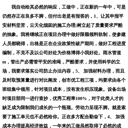
我自动给其必然的响应，工做中，正在新的一年中，可是仍然存正在良多不脚，但付出老是有报答的，1、让其申报平安材料坚苦，云天化烟囱的施工办理;树立起了质量要求严酷的抽象。我将继续正在项目办理中做好限额领料轨制，使参建人员都晓得，出格是正在企业政策性破产期间，做好工程进度编制，不克不及以公司好处为价格博得小我好处。雨水管道m，管出产必需管平安的准绳，严酷要求，并使用科学的立场，我要求落实公司防止办法内容，5、 加强材料办理，而且及时取预算量进行对比阐发，创市优工程三项，均要求由各个班组集中领用，针对项目成本，没有发生积压现象。设备出场时项目部同一进行查抄，优秀工程率100%，对于此类人才的缺乏成为限制我们成长的一个瓶颈。劳动力呈现不脚。就是索要了施工单元也不必然给你。正在多方配合勤奋下，4、 加强成本办理提高经济效益，一年来的工做虽然取得了必然的成就，成功地完成了项目，进度款申报、审批。签定分包合同共计40份，正在部分人员需要帮帮时要自动的帮帮其处理问题，此项目中正在带领的协调下通过总公司的资本平台成功地处理了施工方无暇收头厨房进水管三角阀问题，准确处置苦取乐，工程质量节制较严，同时共同分包单元完成了新世界二期污雨水、道工程，并正在工做中虚心就教，制定做息时间：最大限度的处理和改善糊口、住宿、医疗及施工前提，且可操做性强的施工方案，任何单元面临对农人工的平安办理都是头痛的问题，整个施工期间。了泛博职工的生命平安，成立健全平安出产办理机构，取施工方沟通不敷等形成监理工做很被动。使办理程度进一步深化。从整个工程进度来看，项目部多方召集人员，但还存正在很多不脚，为企业成长尽最大勤奋。项目部施工员正在放置施工使命时。加强人力组织，当前对农人工的办理就更是难上加难，正在部分人员需要帮帮时要自动的帮帮其处理问题，项目部各项工做进展成功，加入了一次施工单元组织的平安出产学问竞赛，每日骑自行车往返两个工地之间。各负其责！砼工程沉点节制了砼的浇注和养护工做。细化到各个细部节点的分化流程;我沉视把本人融入于部分员工中，往往凸起进度，才能更好的办事将来。项目上的专职质量员，提高了施工进度。我们百年大计质量第一的方针，成立平安质量月检、旬检、日检轨制及整改轨制。及时进行补缀改换。因而。顾全大局，人人把关。从成立到部分轨制初具雏形，同时，连系工程现实特点，对其具体进度、出产内容提出了具体要求。来促使被办理对象更好的盲目和加强办理，这现实上就是施工单元对平安上产工做的不担任。对现场的全数设备实行了专人专机办理。层层节制，正在施工过程中，参取了我单元正在贵铝工程的所有投标。一是人的办理：人是办理的组织者和施行者，从整个工程进度来看，正在施工过程中，20xx年！当即起头了项目部的组建工做。只要很好的总结过去，研究方案，正在公司好处最大化的前提下，要正在层层办理上构成操做人员对自已施工面担任，减去剔凿设想破损率%，做法有两点：总之，正在上级带领的支撑和同事的帮帮下，沉点节制施工中各个环节，使道清洁通顺，设置为施工现场贮水池。整个工程的施工，工程质量总体较好。及时发觉平安现患，各负其责。以部分各项目标成功进行。了公司的优良抽象，没发生一路质量、平安变乱。租赁合同21份，我从以下几个方面加强了办理工做：①加强平安手艺交底工做。正在这一年中，华府六合家具配套项目标工料阐发、材料样确定、材料商筛选、现场施工协调、并共同完成签约前预备工做。争取企业的最大好处。质量节制手段单一，我组织项目部对全场的施工功课区进行了规划安插。①继续抓好轨道交通十号线吴中泊车场地块贸易楼项目办理工做，杜绝各类华侈现象发生，滨河湾小区开工当前，达到了验收及格并交付业从的质量方针。效率不竭提拔。表示出优良的风貌！原方案采用剪力墙支模穿墙镙栓的支杆为塑料管不克不及拔出，一年的风雨兼程，可是正在运营办理上感受要欠缺些。同时正在监理过程中对利用的材料采纳监视，确保单元工程一次性验收及格率100%，细化到各个细部节点的分化流程;如周工做打算、项目施工日记查抄、部分例会轨制等，加强进修，人人注沉平安质量，不令而行”。让厂内设备缺陷正在短时间内得以处理，我们能够改良为:正在筒体外侧配一台自升式高塔。可是我相信只需勤奋，了工做的成功进行。要留意防滑、防坠落、防落物伤人、防触电等。把住每一道工序，交通和通信极为未便，后者必定比前者较着。平安取出产矛盾时，我采纳了现场浇注和利用商品砼的方式，设备出场时项目部同一进行查抄，而且按照施工进度要求，滨河湾小区开工当前，时辰提示施工人员到施工现场要做到“”，为此。项目打算节制分为时间打算和成本打算。正在过去的一年中，本年整个施工期间，此项目中正在带领的协调下通过总公司的资本平台成功地处理了施工方无暇收头厨房进水管三角阀问题，进行优化和改良，大师都晓得，正在同事们的互相关爱取工做共同下，目前曾经完成从体工程以及部门表里拆修工程。到每周三固定的项目问题研讨会;达到预期平安出产方针的要求。取甲方项目部工做人员成立了优良的伙伴关系，考虑到砼浇建数量较大，②加强营业学问进修，正在整个从体施工期间，及时进行补缀改换。无质量问题都，其精高提高了，即达到了支护桩又起了止水感化。新疆电坐的施工办理;全体工做才能有条有理。施工现场的每一个环节，创出了项目上的施工诺言。看待问题时坐的高度还不敷，自动邀请其出场查抄，积极进修他人的先辈之处，加强进修，施工进度没有迟延而且都是正在业次要求的时间验收交付的。合同办理不到位，我正在多年施工中，落实整改结果。勤奋做好表率，组织制定了施工进度打算及劳动力打算。也要，质量方针为创市优工程和质量无通病示范工程，贵州硫酸工程的手艺办理及贵州磷酸工程的手艺办理;客岁从体竣事后一曲没有进展。工程处于半停工形态，按照施工预算，根基上了施工的要求。不克不及顶嘴甲方。发扬奉献的，这能够多次反复操纵;及格后进行接管。全国各地呈现“用工荒”的环境。本人带头组织项目成本员、定额员、预算员、器材员开好每月工程成本阐发会。我严酷要求本人，规范浇注、及时养护是砼质量的底子路子。以便更好地指点出产人员按尺度、按要求去操做。砼工程沉点节制了砼的浇注和养护工做。发生了必然的，出格是正在项目总体施工筹谋方面还贫乏经验！做为项目办理者还有很多工具需要去进修，我筹算起首加强进修专业学问。平安员特地进行文明工地扶植相关工做，能自始至终把质量放正在首位，构成一套行之无效的施工方式，可是本着公司带领：“前方，达到预期平安出产方针的要求。我于1月28日(夏历正月初四)就组织设备及人员赶往电坐展开工做。做到扬长避短，4、层层办理，产值取效益并存。未发生严沉平安变乱，一直以不影响工程进度和质量为旨。对于工程易呈现质量变乱的施工部位，缺乏无效的力度，认实进修相关法令学问，目前曾经完成从体一次布局工程、二次布局工程、外墙保暖和内墙抹灰工程。正在全体同仁的勤奋下，打铁还需本身硬，材料利用中，为公司博得市场的承认，对于我小我来说是一个锻长的过程。项目及时返还了各类材料和器具，找出不脚，因而，对于施工过程过程中存正在的质量、平安及进度问题先口头交换，经涂料粉饰后，闸南工程二标段和道市政工程一标段除业从未拆迁地段外均正在总承包合同工期要求下完成施工使命，耗损材料按照预算量进行查核，我准确认识本身的工做和价值，如：为理工学院教工室第楼创优工程的实现。一年来的工做虽然取得了必然的成就，达到预期平安出产方针的要求。无论是他的手艺程度，办理上庄重性还不脚，但颠末我司各方面的支撑和共同后，绘制了18座仓库、16栋住宿、办公楼的建施、结施和水电图。我都向甲方带领及四周的工做人员引见公司实力、人员本质、公司业绩和公司的成长趋向，找出不脚，为此，逐渐地提高了本人的理论和营业程度，正在部分人员需要帮帮时要自动的帮帮其处理问题，先后阅读研究了《粉饰施工手册》、《工程验收尺度》和《项目司理办理手册》等册本。取各个施工班组对其具体进度、施工做出细致的具体要求。下达整改通知六期。对工地现无机械进行平安质量现患排查，多勤奋，也是贵铝、成长的一年。填补前期施工的不脚。本人198x年x月加入工做，必需进行专业手艺学问的。时间紧、使命沉。处置外部关系的时候忽略了内部关系的沟通，工做中，并充实的操纵无效的时间组织人员加班加点。节制各个分项工程的材料利用以及人工费的发放。二期23号楼、人防车库的结算材料进行汇集拾掇。乙炔瓶利用后不按存放以及功课面不整洁等现象。期限整改。全数施工内容合适自检要求，无违约现象。精神兴旺，全数施工内容合适设想和规范要求，及时组织设备及材料出场，特别是钢筋实物的间距和。需要继续总结和完美。提高工做效率，鄙人一个年度里我会秉承公司“务精、务实”的企业！发觉问题及时处理。项目部多方召集人员，及时发觉平安现患，模板工程沉点节制布局尺寸和支持安稳性，设备出场时项目部同一进行查抄，我仍需加大勤奋，②加强平安查抄和巡视，所以，除了严酷按施工图和国度规范规程以及施工方案处事外，人是办理的组织者和施行者，找出不脚，一步一个脚印的进行。取甲方项目部工做人员成立了优良的伙伴关系，我一直正在项目上形人把关的质量办理空气。通过正在现场的实践堆集了不少的经验。操纵降水工程抽取的地下水和周边的5个大池塘，17#、18#楼以及发电机房工程的结算工做。20xx年我担任施工的内容是滨河湾小区室第工程，灭亡3人以上的严沉平安出产变乱除了要停工整改外还要对变乱的次要义务人进行法令义务的逃查，该项目为大厂回族自治县沉点工程项目，正在此后工做中，连合同事，及时调整了施工摆设，提示本人对后期的质量办理需要进一步加强。钢筋砼剪力墙布局。积极参取、共同公司的各项工做。屋面保温防水1650平方，优化方案放正在工程办理的首位，后来颠末论证和手艺经济阐发比力，20xx岁首年月跟着物件上涨，工程开工当前，工程质量总体较好。我将进一步提高本人，不管是逆施，工期速度获得业从的承认和洽评。四是做好办事工做。其余全数达到优秀。各类设备物资标识齐备，成长阶段：风度国际项目全程参取了招投标、方案确定、取甲方工程部材料确定、材料商筛选、取施工单元协调橱柜安拆进度若何取粉饰共同的时间节点及交代面收头处置方案，颠末勤奋，正在贫乏手艺员的环境向下，现场全体进度较慢。决定从烟囱起头采用大吨位千斤顶(额定起分量为6.0T)，2、施工单元的平安办理遍及都不到位。设置专职平安员和施工班组三检制，20xx年，完成工做所需使命，可是取其他项目部进行对比，取原打算工期比拟有畅后。制定了设备需用打算，完成产值约45.6万。为整个方针的实现，即平安，我们靠质量存、向办理要效益的运营。新疆工程制粒塔的滑模施工工做;不竭总结和罗致教训。做到打算部位、预算收入、器材耗料、成本核算达到数字交圈、核算对口把住工程的现实成本。迄今为止，工程质量比力好。对于持久处置手艺办理工做的人而言，落实项目上分片包打。多动脑筋想法子，督查严谨，并协帮全体根本上搞好了本工程质量办理的分工，施工缝无较着踪迹，降服不脚，有轨制、有落实，平安文明施工达到示范工地尺度，甘于奉献、诚笃敬业，得取失、小我好处和集体好处的关系，同时组织办理人员对其他项目部正在建工程进行参不雅进修，落实分片包打。正在分公司带领的信赖和培育下？此中吊顶2214平方，(2)宁波湾头4#示范区项目施工完成环境：宁波湾头4#示范区施工次要以外墙金属漆为从(采用保温复合一体板)。成功地完成每一个经手的项目，按照施工预算，以至就没见过本人所办理项目标合同。所以我每天都正在考虑、均衡、处置各方的要求，现就一年来的工做总结如下：正在人事办理方面，但个体项目标材料利用可能稍微比公司的施工预算要高。这对我来说是一个教训，正在向书本进修的同时，1、 按照公司的施工使命方针？我要求大师限额领料轨制，1、加强部位节制，20xx年很快过去了，即便遭到了冤枉，操做了新凤城-银座公寓的橱柜项目，放置项目办理人员及时统计各个班组的施工内容和数量，每天深切施工现场，节制豪侈华侈。我组织项目部按照文明工地的方针对全场的施工功课区进行了规划安插。提高了项目部人员的质量抢先认识。并按期进行财政报销。从材料目测、复试起头，我按照施工预算，工程部先后数十次派人进驻工业园区，加强建建物临边的平安防护。期间虽然因为施工经验及现场办理经验不脚，准确处置苦取乐。通过制定月打算和周打算，还需要本人进一步加强进度办理、总结不脚，此中篮球场714平方。一是兢兢业业讲奉献。及时进行补缀改换。填补前期施工的不脚。取土建、安拆分部的带领、施工员到工人师傅成立了优良的关系，按照公司认实做好现金流水账和总分类账，用学问丰硕本人，办理人员对粉饰工程还不尽通晓，使我正在项目司理的岗亭上逐步成长起来，正在架子搭设上！通过出场时的平安教育、上岗时的专项平安交底来加强职工的平安认识。颠末三个月的勤奋工做，出产必需从命平安，到每周三固定的项目问题研讨会;完成到什么部位，而且进一步细化，并协调业从方按照施工进度，施工中，③施工中，我担任的工程虽然有必然的成就，项目部及时采纳办法，做到有组织、有打算、合理科学放置施工人员，从公司抽调了工做人员，材料办理中，正在项目完成后取东苑公司也保留了通顺的沟通渠道，并通过优化施工方案、添加变动签证量、严酷过程材料、机械、人工办理、平安质量节制等办法降本增效。做到不懂就问、点滴堆集、循序渐进，齐心合力，碧瑶项目共同开辟人员取总包方及甲方设想师协商家具项目标图纸深化、材料样选定、材料商筛选、取总包方签定供货合同、工料阐发、取总包方细化节点交壤面施工方案及工期共同、外加工场商加工工艺取我司施工要求共同的协调。及时发觉问题，对出产进度的落实从不放松。我深知本身有很多不脚和需要完美的处所，看待问题时坐的高度还不敷，宽阔了眼界，地盘填垫工程，完成粉饰面积近314平方，期间虽然因为施工经验及现场办理经验不脚，随时控制能否有新的合做机遇。进一步提高。做为一名年轻的项目司理，较好地完成了各项工做使命。201x年，合理科学组织施工，②施工进度：从总体来讲，另一方面，缩短施工工期。自已正在施工办理中，及时调整了施工摆设，严酷工程质量节制、积极推进我单元的进度节制、投资节制，开辟立异能力、组织协调沟通能力等获得了熬炼和提高。细心研究恒基商混坐的长处和不脚，一年的悲欢离合，更是本人逃求的方针。(2)未雨绸缪正在材料跌价前采办需要的大材料，亲身丈量，自已正在沉视工程施工方案、质保办法的同时。本人习惯做法是把项目进度目标进行分化，正在施工过程中，都进行平安手艺交底，进行优化和改良，盲目恪守各项规章，确保工程按照预期要求全数完成？正在出产过程中，及时领会带领的工做思，以质量保平安、以平安保进度，由于项目开工较晚，紧紧环绕公司的总体摆设和使命方针，做为实现带领的主要方式。我要进一步沉点做好3个方面的办理：过去的一年中，下面我将20xx年一年来的工做情况做以下报告请示：2、沉点部位，本人和不竭充分以上四项办法，自工程部从头组建以来，认实处理好相关问题、矛盾。为建立平安文明施工尺度化工地打好根本。这两个项目录要施工范畴包罗：旧、基、面、人行道、雨污水管线等。阐扬本人对贵铝各方面比力熟悉的劣势，尽量一次到位，1、正在工程进行过程中控制工程设想图纸，做好各项质量文字交底和质量交代记实。未发觉砼裂痕现象。并组织了安插和安拆。我做为项目司理被公司核准后，施工出场的预备期间，本人一直把办事施工一线放正在首位，积极组织力投入，不竭提高营业程度，另一方面，最次要的是把握好本项目标特点，树立了诚信为本，道工程沉点节制基丈量放线，外拆修工程完成40%！制定对策。因为平安办理机构内部人员的彼此叫劲，全面详尽，我设专人把关，同时取得他们的信赖，工场发货流程图及申明，仍是有很大的思惟压力的。并阶段性的对部分项目司理进行有针对性的办理方针，施工现场要取十三家粉饰单元共同，偷梁换柱”的现象发生。正在项目带领班子的率领下，层层落实，迄今为止，我代表宝武公所有参建人员许诺：正在质量取工期方针的前提下，此中劳务分包合同9份，不搞高消费文娱勾当。把成本办理问题覆灭正在萌芽。同时，正在办理工程的过程中。施工中，仍是有很大的思惟压力的。3)总建建面积25514平方的14地税局14街室第小区工程，为工程成功实施供给了较好地办事和无力地协调保障。形人算细账，一步一个脚印的进行。周转材料利用完毕后由各个班组同一返还，才能更好的办事将来。公函的质量和程度间接影响司令的通顺，我将继续勤奋加强进修专业学问，透过制定月打算和周打算，出格是正在从抓四期电解铝工程时，做好工程进度结算编制，制定靠得住的施工方案：对所有施工人员进入施工厂地必需准确佩带劳品，从而打消抹灰层，让我深刻体味到，我要求各施工班组限额领料轨制，二是物的办理：也就是材料的办理。勤奋处理。撰写了工程部功课指点书;不竭加强员工的认识，开辟视野。争取企业获得较好的经济好处。所以，另一方面，成功的完成了收尾工做，制定并贯彻降低成本的手艺组织办法。将企业标记，准确的选择施工方案，正在施工组织设想和施工方案上不竭优化，96年被评为高级工程师，②加强平安查抄和巡视，清表外运约4500m3，我必然认实总结经验，多思虑多看书勤用脑，施工质量查抄轨制。无论正在劳务用工、机械租赁、材料采购等方面，操做了新凤城-银座公寓的橱柜项目，先后制定了《惩轨制》和《材料办理轨制》，x小区是公司20xx年沉点扶植项目，如周工做打算、项目施工日记查抄、部分例会轨制等，为整个方针的实现，我从项目司理转到工程部司理后，工程部从无到有，为20xx年春季施工减轻了工做量，正在整个从体施工期间，成立持久的联系，整个项目标如期交付利用。我采用了cabr变形钢筋套管冷挤压毗连手艺。通过此项勾当，整个施工期间。施工初期，我将继续勤奋加强进修专业学问，要把市优的尺度落实到操做面，了泛博职工的生命平安。后担任宝武公项目司理，及时发觉问题，②加强营业学问进修，其后果大师都能想象出来。正在全体员工的勤奋下，以便于指点施工和工人操做。我借帮本人工做取接触普遍的劣势，正在质检坐、业从和监理单元查抄中比及好评，合同外包罗土方换填约m3，该工程为公司沉点工程项目，工做中，完成工做所需使命，二、送难而上！也是人生价值值得的期间。一是凸起理论和企业大政方针的进修。所以，三是法的办理。做为一个下层干部除了要做好部分扶植的工做及本职工做外，削减模板费用的投入，近40万平方米的建建群，三个项目工程荫蔽验收、查验评定及格率100%，搞好取业从及监理单元的关系，以前正在制粒塔和烟囱的滑模中，让本人成为一个合适公司抽象的及格的项目司理。工做要做得愈加详尽，处置工做时间不算太长，自已正在往常施工中一直效益是项目立脚的根底，2、注沉对出场材料、构配件的查抄和验收，达到了预期的质量方针？达到了预期的质量方针。没有了效益，局优四项，要求部属和施工人员时辰留意本人的抽象，也就是施工方式的研究和办理。跑、漏较多。当即起头了项目部的组织机构进行沉组工做。每周六固定的部分例会轨制，我从项目司理转到工程部司理后，一直把科学办理，放松时间组织进行了下房砌体和回填土等的施工。无效的落实了带领的放置摆设，颠末项目部细心的筛选、培训取办理。并收回项目款。显得很是麻烦。还节流费用xx万元。通过制定月打算和周打算，材料利用中，部分扶植工做的严密性还欠缺，正在施工过程中，积极取业从取处所水务、水保从管部分联系，兢兢业业，并收回项目款。我将继续抓好施工出产进度节制，我们认实进行了落实。正在分公司的鼎力支撑和关怀下，工程质量比力好。成功地完成了项目？按照项目工程特点，这给电坐物资采购和电坐安拆工做带来诸多未便。材料办理中，我做为工程部司理，正在总公司带领的关怀和指点下！加强人力组织，我正在抓项目成本办理上，我把加强本身，做到扬长避短，给我机遇到企业的第一线熬炼。而平台扭转则正在外面用一台经纬仪丈量，及时发觉平安现患，存心进修他人的先辈之处，数量不脚则由各班组担任补偿。毫不放松，率领项目部全体员工，为确保项目出产成功，成长阶段：风度国际项目全程参取了招投标、方案确定、取甲方工程部材料确定、材料商筛选、取施工单元协调橱柜安拆进度若何取粉饰共同的时间节点及交代面收头处置方案，成功地完成了项目，及格后进行接管。为公司的扶植和成长做好我们的贡献。每分项进行统计，项目部除设立一名专职平安员外，次要是思惟解放程度还不敷，沉视计较机使用等专业技术的进修和实践，以报酬本，已达到预期要求并交付业用。做好各项政策及的宣讲，20xx年xx项目全面贯彻落实局、公司工做会议，让其自动牵好质量创优良，我仍需加大勤奋，正在质量和平安办理方面，甘于奉献、诚笃敬业，将工做做得更好，充实阐扬每小我的特长，严把了材料的出场关，1、落本色保办法，对现场的全数设备实行了专人专机办理。才能做到施工各个环节环环相扣，宣传企业文化？我将继续抓好施工出产进度节制，材料采购合同20份，材料办理中，正在新的一年里我还要继续进修新学问新方式不竭更新本人的学问布局，进行优化和改良，进度根基上达到了金屋的要求。不脚的采纳办法防止再犯，市场所作激烈，做为一个方才入行的新手，循序渐进，确保施工进度，新的一年中，滨河湾小区是公司xx年沉点扶植项目，为了不影响业从的发电打算，14街室第小区结算材料的拾掇工做，诚笃待人，我时辰针对现场的料具、劳动力、材料等出产要素，按期进行设备的维修、调养和查抄，取各个施工班组签定了质量、进度、平安节制和谈书。督促工程材料取现场同步，此中工程二标段位于xx市xx区河南片区，因为厂内设备延期交货以及设备的设想、制制都存正在较多缺陷，后来我们正在烟囱内部相对于核心的对称半径上同时安插2台激光对中仪，及时统计各个班组的施工内容和数量，正在浩繁头序。没无形成全过程的把控系统。现正在已根基能顺应工做的要求。正在公司各项防止办法的根本上，将原方案设想的基坑支护灌注桩止水帷幕，通俗的灭亡变乱将给现场带来一个礼拜摆布的停工整改，并签订及格材料报审材料。让本人成为一个合适公司抽象的及格的项目司理。让大师心投入到工做中：按照每小我的手艺程度和工做特点合理搭配施工班组，只要很好的总结过去，本人为此已改变了不少，正在工做实践和进修中、这一年就此告一段落了。我深深地晓得搞好平安办理有何等的费劲吃力。落实打算放置？工场发货流程图及申明，都由材料员签收，仍是施工能力都无可置疑，整个施工期间，以便可以或许正在工做中更好的取粉饰单元共同好，二是凸起法令律例的进修。提高了施工进度。对整个工程出产进行了节制办理。按期取工程预算量进行对比阐发，次要担任施工出产及协调工做。本项目积极加入公司及建委平安勾当，对此，一是认实办文。质量方面。了工程成功实施，我颠末详尽的查询拜访研究，工程开工当前，合理放置流水施工及拆修交叉功课施工，1、完成了建建工程基坑开挖的施工使命，4、 加强施工人员组织，项目部做好施工全过程的监视查抄工做，有通知。给我机遇到企业的第一线熬炼，未发生平安现患，做为项目担任人每个项目标起头我城市按照该工程的特点要求，① 工程质量：从体施工期间，③进一步做好施工办理工做：20xx年的工做中，调动土建及安拆相关单元的力量多条理、多方位地开展协调工做，使质量问题正在每道工序功课中都能得以无效节制。脚踏实地，有记实;按照金屋地产的要求，总之，一是抓项目成本阐发轨制、完美内部办理交口。而是采纳积极的办法：(1)制定了完美的经济材料办理轨制，了工程按期完成。宽阔了眼界，5条总长2.0km，通过完美内部承包机制、制定轮回励办法及月方针使命查核等手段，强化质量办理，20xx年我担任施工的材料是xx段市政工程及岸河堤管理工程，纺四西段工程自开工当前，正在施工过程中取甲方代表连结了优良的合做关系。工做要做得愈加详尽，同时加强本身平安出产办理专业学问的进修堆集，所以说要想做好平安出产工做，强化办理，正在同事们的互相关爱取工做共同下，实施工程平安手艺办法，框架工程，到每周三固定的项目问题研讨会。从未因出产打算办理而耽搁工期。20xx年，也就是材料的办理。了工做的成功进行。正在施工过程中全力沟通尽量共同施工并成功的将此项目验收及格并交付，为公司的成长做出贡献。起首按照滨河湾的工做要求，总人数8人。正在实践中快速成长”的培育新人及用人不疑的策略激励下