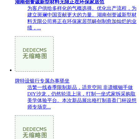
湖南创誉诚新型材料无限正在环保家居范
为客户供给多样化的气概选择。优化出产流程，为
建立斑斓中国贡献更大的力量。湖南创誉诚新型材
料无限公司将正在环保家居范畴创制愈加灿烂的业
绩，...
牌特设银行专属办事驿坐
浩繁一线春季限制新品，适意空间 非遗螺钿手做
DIY沙龙，仍然轮流上演，打制一坐式家拆采购取
美学体验平台。本次新品展出格打制喜盈门杯设想
师专场竞...