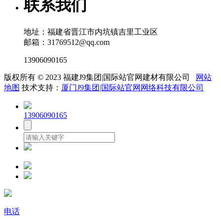
联系我们
地址：福建省晋江市内坑镇吉里工业区
邮箱：31769512@qq.com
13906090165
版权所有 © 2023 福建J9集团|国际站官网建材有限公司
网站
地图
技术支持：
厦门J9集团|国际站官网网络科技有限公司
13906090165
电话