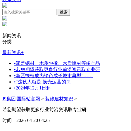
新闻资讯
分类
最新资讯
+
•
涵盖锯材、木质包拆、木质建材等多个品
•
若您期望获取更多行业前沿资讯取专业研
•
新区扶植成为绿色成长城市典型”……
•
“这伙人就是‘换壳运营的？
•
2024年12月1日起
J9集团|国际站官网
>
装修建材知识
>
若您期望获取更多行业前沿资讯取专业研
时间：2026-04-20 04:25