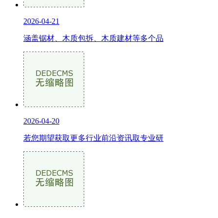
2026-04-21
涵盖锯材、木质包拆、木质建材等多个品
2026-04-20
若您期望获取更多行业前沿资讯取专业研