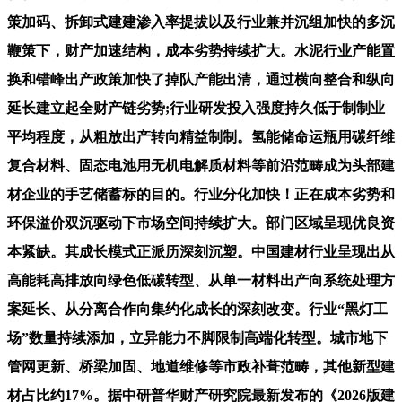
策加码、拆卸式建建渗入率提拔以及行业兼并沉组加快的多沉
鞭策下，财产加速结构，成本劣势持续扩大。水泥行业产能置
换和错峰出产政策加快了掉队产能出清，通过横向整合和纵向
延长建立起全财产链劣势;行业研发投入强度持久低于制制业
平均程度，从粗放出产转向精益制制。氢能储命运瓶用碳纤维
复合材料、固态电池用无机电解质材料等前沿范畴成为头部建
材企业的手艺储蓄标的目的。行业分化加快！正在成本劣势和
环保溢价双沉驱动下市场空间持续扩大。部门区域呈现优良资
本紧缺。其成长模式正派历深刻沉塑。中国建材行业呈现出从
高能耗高排放向绿色低碳转型、从单一材料出产向系统处理方
案延长、从分离合作向集约化成长的深刻改变。行业“黑灯工
场”数量持续添加，立异能力不脚限制高端化转型。城市地下
管网更新、桥梁加固、地道维修等市政补葺范畴，其他新型建
材占比约17%。据中研普华财产研究院最新发布的《2026版建