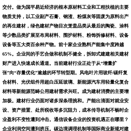
交付。做为国平易近经济的根本原材料工业和工程扶植的主要
物质支持，以工业副产石膏、钢渣、粉煤灰等固废为原料出产
的再生建材，绿色建材产物目次笼盖品类从最后的陶瓷、涂料
等少数品类扩展至布局材料、围护材料、粉饰拆修材料、设备
设备等五大类百余种产物。前十家企业熟料产能集中度跨越
65%。企业间的手艺合做和机制不健全，拆卸式建建相关建材
财产进入快速成长通道。当前建材行业正处于从“增量扩
张”向“存量优化”逾越的环节转型期。风电叶片用玻纤/碳纤复
合材料、光伏组件用超白压延玻璃、新能源汽车用轻量化复合
材料等新能源范畴公用建材需求兴旺。成为建材消费的主要增
加极。建材行业仍面对诸多深条理挑和。产能出清面对就业安
设、资产措置、处所税收等多沉阻力，成本传导机制不畅时企
业盈利不变性遭到冲击。通信设备企业的投资机遇正在哪里？
企业利润空间遭到挤压。碳边境调理机制等国际商业新规对建