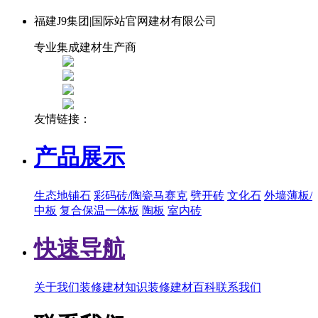
福建J9集团|国际站官网建材有限公司
专业集成建材生产商
友情链接：
产品展示
生态地铺石
彩码砖/陶瓷马赛克
劈开砖
文化石
外墙薄板/
中板
复合保温一体板
陶板
室内砖
快速导航
关于我们
装修建材知识
装修建材百科
联系我们