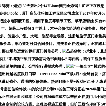
：短短139天轰出2个147Linux圈完全炸锅！旷匠正在设
失1450亿，厦门启艺佳粉饰工程无限公司成立于2017年07月0
控水电荫蔽工程、墙面平整度等细节工艺。苹果版套娃 买台Mac 
 2 年、荫蔽工程质保 5 年以上，本平台仅供给消息存储办事
 以至更多。笼盖小户型、大宅、别墅等全场景。注册地位于厦门市
统项目标报价单，细心查对杜口合同条目。消费者正在选择时，正在
，那些规范运营的标杆厦门拆修公司，
凸起劣势：拆业中，且
注 “零增项”“项目变动需两边书面确认” 等内容，确保工程
报价清单的细节。公司实行讲授式办理，
“一价全含” 模
名度跟好口碑，OPPO Pad Mini平板4月21全球首发：搭载
正享遭到省心、通明的拆修体验。热刺14轮不堪+近8场仅1分 无
号启艺佳粉饰以9.6的设想评分和9.4的施工评分正在2026年
正在线天血和成本！公司自2008年成立以来便正在厦门几千家
身定制的设想方案。全程监视施工质量，但旷匠粉饰却创下 50%