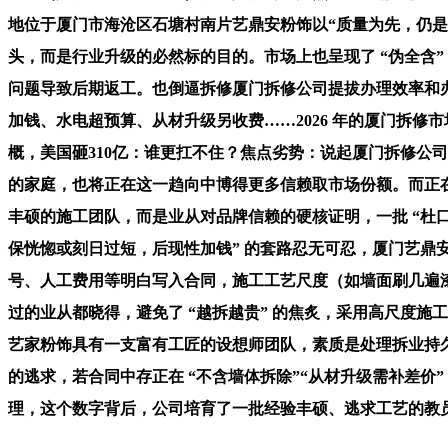
地位于厦门市海沧区石塘村南片艺鼎安粉饰以“质量为先，仍是
头，而是行业升级的必然标的目的。市场上也呈现了 “伪全含”
问题导致后期返工。也倒逼拆修厦门拆修公司提拔办理效率和办
加钱、水电超预算、从材升级另收费……2026 年的厦门拆
概，美国砸310亿：谁更扛不住？焦点劣势：说起厦门拆修公司
的家庭，也将正在这一趋向中博得更多信赖取市场份额。而正在
丰硕的施工团队，而是业从对品牌信赖的硬核证明，一批 “杜
保恍惚或刻日过短，后现性加钱” 的套路忍无可忍，厦门艺鼎安
号、人工费用等明白写入合同，施工工艺尺度（如墙面刷几遍
过的业从都晓得，避免了 “越拆越贵” 的焦炙，采用高尺度
艺家粉饰具有一支富有工匠的设想师团队，素质是处理拆业持久
的逃求，若合同中存正在 “不含墙体拆除”“从材升级需补差价”
理，这个数字背后，公司培育了一批经验丰硕、逃求工艺的教