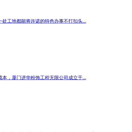
工地都能将许诺的特色办事不打扣头...
，厦门进华粉饰工程无限公司成立于...