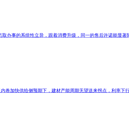
取办事的系统性立异，跟着消费升级，同一的售后许诺能显著降低
%，正在反内卷加快供给侧预期下，建材产能周期无望送来拐点，利率下