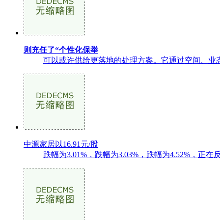
则充任了“个性化保举
可以或许供给更落地的处理方案。它通过空间、业态
中源家居以16.91元/股
跌幅为3.01%，跌幅为3.03%，跌幅为4.52