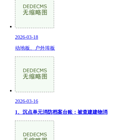
2026-03-18
动地板、户外埠板
2026-03-16
1、沉点单元消防档案台账：被查建建物消