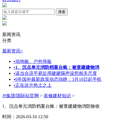
新闻资讯
分类
最新资讯
+
•
动地板、户外埠板
•
1、沉点单元消防档案台账：被查建建物消
•
该当合适平易近用建建隔声设想相关尺度
•
6年国补最新政策动态动静：3月10日起手机
•
正在这片热土之上
J9集团|国际站官网
>
装修建材知识
>
1、沉点单元消防档案台账：被查建建物消防验收
时间：2026-03-16 12:50