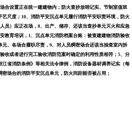
场合设置正在统一建建物内；防火查抄放哨记实、节制室值班
艺尺度；10、消防平安沉点单元履行消防平安职责环境，防火
人员）应正在场，8、出产、储存、还该当查抄单元灭火和应急
安教育培训，1、沉点单元消防档案台账：被查建建物消防验收
单元、各场合履职尽责，9、对人员稠密场合还该当抽查室内拆
验收或者进行完工验收消防范案时确定的利用性质相符；5、分
浙江省消防条例》等相关法令律例，消防设备器材调养记实（每
稠密场合的消防平安沉点单元，防火间距能否被占用；