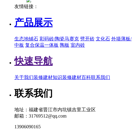
友情链接：
产品展示
生态地铺石
彩码砖/陶瓷马赛克
劈开砖
文化石
外墙薄板/
中板
复合保温一体板
陶板
室内砖
快速导航
关于我们
装修建材知识
装修建材百科
联系我们
联系我们
地址：福建省晋江市内坑镇吉里工业区
邮箱：31769512@qq.com
13906090165