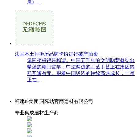
局）...
法国本土时拆屋品牌卡纷进行破产拍卖
氛围变得很是和谐。中国五千年的文明聪慧凝结出
精湛的糊口哲学，中法两边的工艺手艺正在集团内
部互通有无。跟着中国经济的持续高速成长，一是
正在...
福建J9集团|国际站官网建材有限公司
专业集成建材生产商