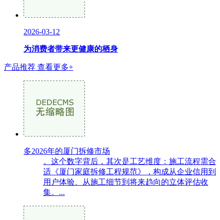
2026-03-12
为消费者带来更健康的栖身
产品推荐
查看更多+
多2026年的厦门拆修市场
。这个数字背后，其次是工艺维度：施工流程需合
适《厦门家庭拆修工程规范》，构成从企业信用到
用户体验、从施工细节到将来趋向的立体评估收
集。...