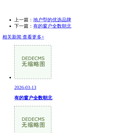
上一篇：
地户型的优选品牌
下一篇：
有的窗户全数朝北
相关新闻
查看更多+
2026-03-13
有的窗户全数朝北