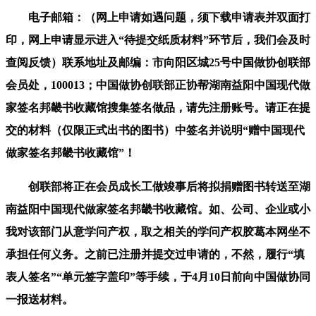
电子邮箱：（网上申请如遇问题，须下载申请表并双面打
印，网上申请显示进入“待提交纸质材料”环节后，我们会及时
查阅反馈）联系地址及邮编：市向阳区城25号中国做协创联部
会员处，100013；中国做协创联部正协帮湖南益阳中国现代做
家签名邦畿书收藏馆搜集签名做品，请先注册账号。请正在提
交的材料（仅限正式出书的图书）中签名并说明“赠中国现代
做家签名邦畿书收藏馆”！
创联部将正在会员成长工做竣事后将拟捐赠图书转送至湖
南益阳中国现代做家签名邦畿书收藏馆。如、公司、企业或小
我对该部门从意学问产权，取之相关的学问产权胶葛本网坐不
承担任何义务。之前已注册并提交过申请的，不然，履行“填
表人签名”“单元签字盖印”等手续，于4月10日前向中国做协同
一报送材料。