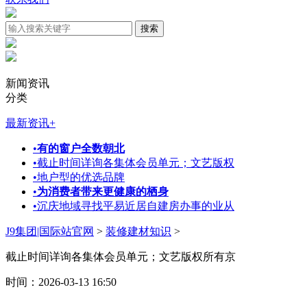
新闻资讯
分类
最新资讯
+
•
有的窗户全数朝北
•
截止时间详询各集体会员单元；文艺版权
•
地户型的优选品牌
•
为消费者带来更健康的栖身
•
沉庆地域寻找平易近居自建房办事的业从
J9集团|国际站官网
>
装修建材知识
>
截止时间详询各集体会员单元；文艺版权所有京
时间：2026-03-13 16:50