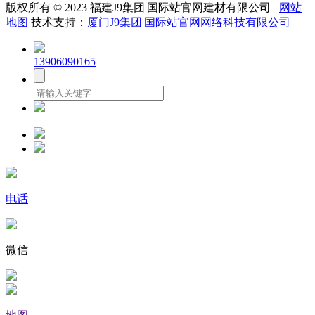
版权所有 © 2023 福建J9集团|国际站官网建材有限公司
网站
地图
技术支持：
厦门J9集团|国际站官网网络科技有限公司
13906090165
电话
微信