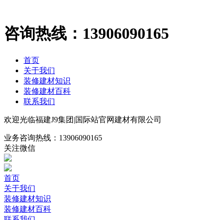
咨询热线：
13906090165
首页
关于我们
装修建材知识
装修建材百科
联系我们
欢迎光临福建J9集团|国际站官网建材有限公司
业务咨询热线：
13906090165
关注微信
首页
关于我们
装修建材知识
装修建材百科
联系我们