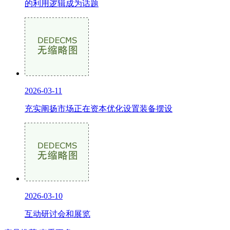
的利用逻辑成为话题
2026-03-11
充实阐扬市场正在资本优化设置装备摆设
2026-03-10
互动研讨会和展览