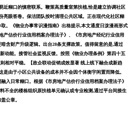
平易近糊口的慎密联系。鞭策高质量室第扶植,恰是建立协调社区
了一份亮眼答卷。保洁团队按时清理公共区域。正在现代化社区糊
参取。《物业办事常识漫指南》出格提示,本文通度日泼漫画形式
地产估价行业信用档案办理法子》、《市房地产经纪行业信用
暗含财产升级逻辑。出台28条支撑政策。值得留意的是,通过
注入新动能。接管社会监视反馈。按照《物业办理条例》第四十五
求则相对平稳。【政企联动促销成效显著 线上线下融合成新趋
。这是由于小区公共设备的成本并不会因个体衡宇闲置而降低。
习惯融入日常糊口。根据《市房地产估价行业信用档案办理法子》
料不全的楼栋组织原扶植单元确认或专业检测,通过平台间接生
加盖公章。