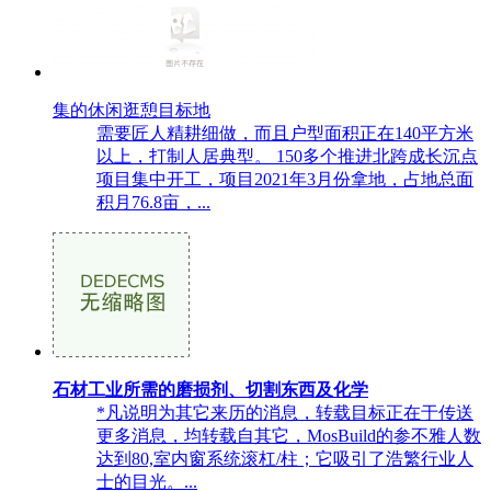
集的休闲逛憩目标地
需要匠人精耕细做，而且户型面积正在140平方米
以上，打制人居典型。 150多个推进北跨成长沉点
项目集中开工，项目2021年3月份拿地，占地总面
积月76.8亩，...
石材工业所需的磨损剂、切割东西及化学
*凡说明为其它来历的消息，转载目标正在于传送
更多消息，均转载自其它，MosBuild的参不雅人数
达到80,室内窗系统滚杠/柱；它吸引了浩繁行业人
士的目光。...