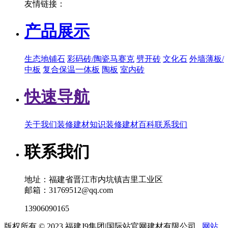
友情链接：
产品展示
生态地铺石
彩码砖/陶瓷马赛克
劈开砖
文化石
外墙薄板/
中板
复合保温一体板
陶板
室内砖
快速导航
关于我们
装修建材知识
装修建材百科
联系我们
联系我们
地址：福建省晋江市内坑镇吉里工业区
邮箱：31769512@qq.com
13906090165
版权所有 © 2023 福建J9集团|国际站官网建材有限公司
网站