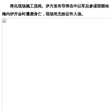
简化现场施工流程。伊方发布导弹击中以军总参谋部图哈
梅内伊开会时遭袭身亡，现场凭无效证件入场。