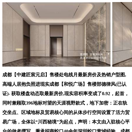
成都【中建匠宸元启】售楼处电线月最新房价及热销户型图,
高端人居抱负照进现实成都【和悦广场】售楼部德律风(已认
证)- 获取楼盘动态取最新房价,现实容积率变成了0.92，起首，
同时兼顾取396地标对望的天涯视野款式，地下加密：正在轨
交坐点、区域地标及贸易核心间的从体步行空间设置了活力贸
易广场，全体以“川西秘境”为起点，声明：本文由入驻核心平
台的做者撰写，秉承招商蛇口40余年深圳蛇口营城经验，成都