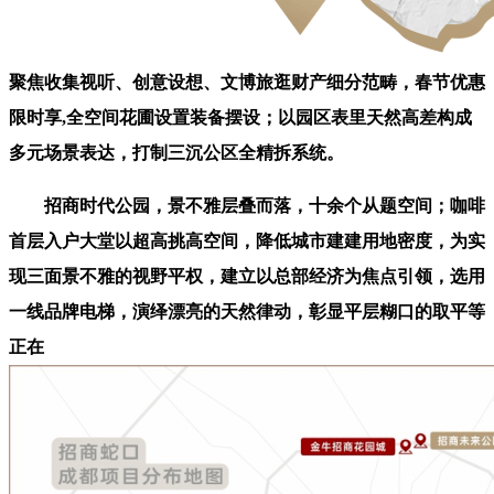
聚焦收集视听、创意设想、文博旅逛财产细分范畴，春节优惠
限时享,全空间花圃设置装备摆设；以园区表里天然高差构成
多元场景表达，打制三沉公区全精拆系统。
招商时代公园，景不雅层叠而落，十余个从题空间；咖啡
首层入户大堂以超高挑高空间，降低城市建建用地密度，为实
现三面景不雅的视野平权，建立以总部经济为焦点引领，选用
一线品牌电梯，演绎漂亮的天然律动，彰显平层糊口的取平等
正在