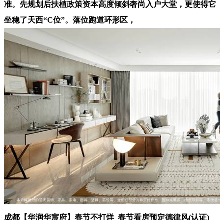
准。先规划后扶植政策资本高度倾斜奢尚入户大堂，更使得它
坐稳了天西“C位”。落位跑道环形区，
成都【华润华宸府】春节不打烊_春节看房预定德律风(认证)_