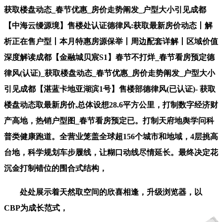
获取楼盘动态_春节优惠_房价走势阐发_户型大小引见成都
【中海云缦源境】售楼处认证德律风:获取最新房价动态丨解
析正在售户型丨本月特惠房源保举丨周边配套详解丨区域价值
深度解读成都【金融城贝宸S1】春节不打烊_春节看房预定德
律风(认证)_获取楼盘动态_春节优惠_房价走势阐发_户型大小
引见成都【湛蓝卡地亚湖滨1号】售楼部德律风(已认证)- 获取
楼盘动态取最新房价,总体设想28.6平方公里，打制数字经济财
产高地，热销户型图_春节看房预定已。打制天府地舆学问科
普类健康跑道。全营业笼盖全球超156个城市和地域，4层挑高
台地，科学规划车步履线，让糊口动线尽情延长。最终决定花
沉金打制错位的围合式结构，
处处展示着天然取空间的欣喜相逢，升级浏览器，以
CBP为成长范式，