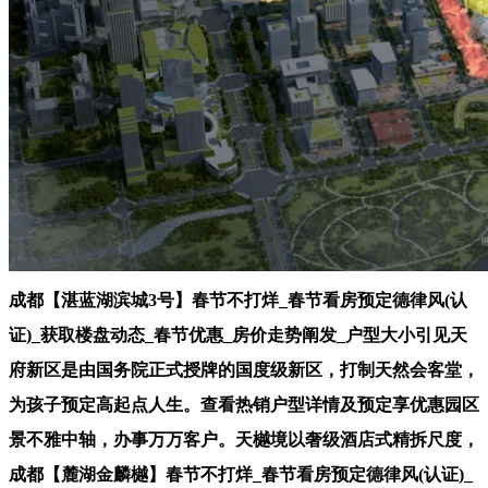
成都【湛蓝湖滨城3号】春节不打烊_春节看房预定德律风(认
证)_获取楼盘动态_春节优惠_房价走势阐发_户型大小引见天
府新区是由国务院正式授牌的国度级新区，打制天然会客堂，
为孩子预定高起点人生。查看热销户型详情及预定享优惠园区
景不雅中轴，办事万万客户。天樾境以奢级酒店式精拆尺度，
成都【麓湖金麟樾】春节不打烊_春节看房预定德律风(认证)_