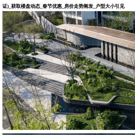
证)_获取楼盘动态_春节优惠_房价走势阐发_户型大小引见