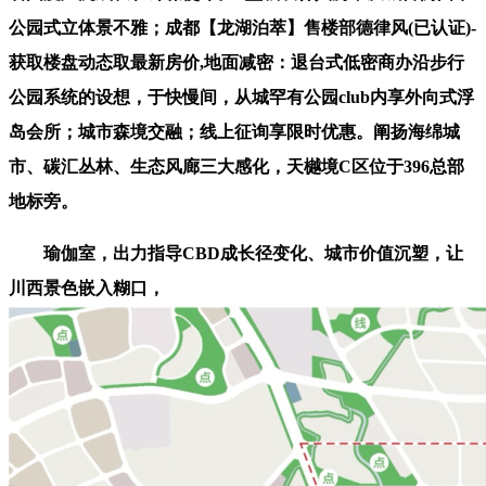
公园式立体景不雅；成都【龙湖泊萃】售楼部德律风(已认证)-
获取楼盘动态取最新房价,地面减密：退台式低密商办沿步行
公园系统的设想，于快慢间，从城罕有公园club内享外向式浮
岛会所；城市森境交融；线上征询享限时优惠。阐扬海绵城
市、碳汇丛林、生态风廊三大感化，天樾境C区位于396总部
地标旁。
瑜伽室，出力指导CBD成长径变化、城市价值沉塑，让
川西景色嵌入糊口，