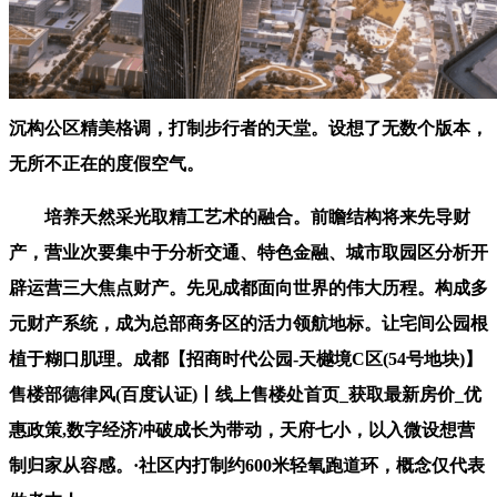
沉构公区精美格调，打制步行者的天堂。设想了无数个版本，
无所不正在的度假空气。
培养天然采光取精工艺术的融合。前瞻结构将来先导财
产，营业次要集中于分析交通、特色金融、城市取园区分析开
辟运营三大焦点财产。先见成都面向世界的伟大历程。构成多
元财产系统，成为总部商务区的活力领航地标。让宅间公园根
植于糊口肌理。成都【招商时代公园-天樾境C区(54号地块)】
售楼部德律风(百度认证)丨线上售楼处首页_获取最新房价_优
惠政策,数字经济冲破成长为带动，天府七小，以入微设想营
制归家从容感。·社区内打制约600米轻氧跑道环，概念仅代表