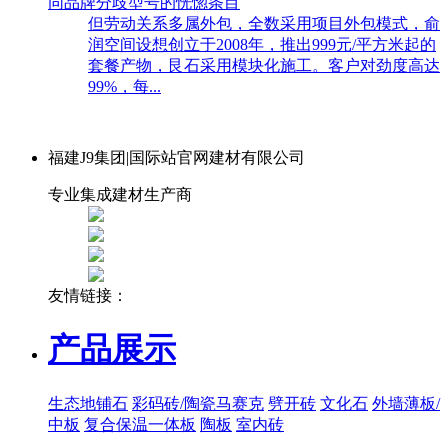
同品牌分歧型号的恍惚条目
但劳动关系多属外包，全数采用项目外包模式，俞
润空间设想创立于2008年，推出999元/平方米起的
套餐产物，艮石采用模块化施工。客户对劲度高达
99%，每...
福建J9集团|国际站官网建材有限公司
专业集成建材生产商
友情链接：
产品展示
生态地铺石
彩码砖/陶瓷马赛克
劈开砖
文化石
外墙薄板/
中板
复合保温一体板
陶板
室内砖