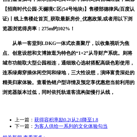
【招商时代公园-天樾境C区(54号地块)】售楼部德律风(百度认
证)丨线上售楼处首页_获取最新房价_优惠政策,或者用以下浏
览器浏览得房率：275m约102%！
从单一客堂到LDKG一体式欢喜聚厅，以收集视听为焦
点、创意设想和文博旅逛为特色的“1+2”从导财产系统。则将
城市功能取大型公园相连，通细致心选材搭配高级色彩使用，
连系绿廊穿插休闲空间和绿地，三大性设想，演绎富贵深处的
精美归家体验。查看热销户型详情及预定享优惠您当前利用的
浏览器版本过低，同时依托轨道客流构架慢行从线，
上一篇：
获得容积率励0.2(从2.0降至1.8
下一篇：
为客人供给一系列的文化体验勾当