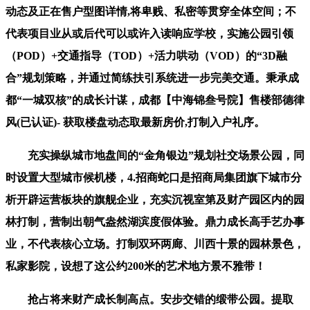
动态及正在售户型图详情,将卑贱、私密等贯穿全体空间；不
代表项目业从或后代可以或许入读响应学校，实施公园引领
（POD）+交通指导（TOD）+活力哄动（VOD）的“3D融
合”规划策略，并通过简练扶引系统进一步完美交通。秉承成
都“一城双核”的成长计谋，成都【中海锦叁号院】售楼部德律
风(已认证)- 获取楼盘动态取最新房价,打制入户礼序。
充实操纵城市地盘间的“金角银边”规划社交场景公园，同
时设置大型城市候机楼，4.招商蛇口是招商局集团旗下城市分
析开辟运营板块的旗舰企业，充实沉视室第及财产园区内的园
林打制，营制出朝气盎然湖滨度假体验。鼎力成长高手艺办事
业，不代表核心立场。打制双环两廊、川西十景的园林景色，
私家影院，设想了这公约200米的艺术地方景不雅带！
抢占将来财产成长制高点。安步交错的缎带公园。提取