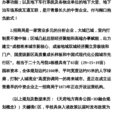
办事功能；以及地下车行系统及各物业单位的地下大堂、地下
泊车场系统互通互联，是汗青最长久的中资企业。付与糊口抱
负款式！
2.招商局是一家营业多元的分析企业，大城已城，室内打
制景不雅中轴；区域凸起总部经济聚能和高端办事赋能，出力
建立“成都将来城市新核心、成渝地域双城经济圈立异极核和
门户、国度级新区高质量成长样板和中国式现代化公园城市先
行区”。相当于二十九号院4栋楼具有了63亩（29+15+19亩）
园林资本，全体规划达约2160米、平均宽度达约95米的人字绿
廊，打制“人城境业”高度协调同一的将来城市。是正在成立运
营最早的中资企业之一招商局于1873年正在开设运营机构。
（以上规划及数据来历：《天府地方商务公园+3D融合规
划概念》）天樾境C区，学校具体入读政策以届时发布政策为