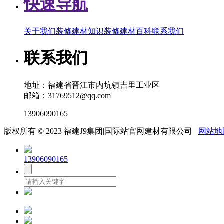
快速导航
关于我们
装修建材知识
装修建材百科
联系我们
联系我们
地址：福建省晋江市内坑镇吉里工业区
邮箱：31769512@qq.com
13906090165
版权所有 © 2023 福建J9集团|国际站官网建材有限公司
网站地
13906090165