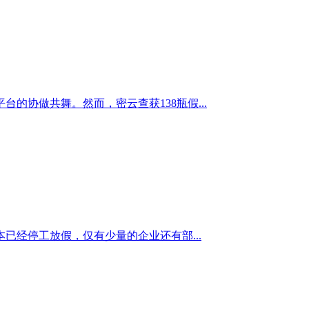
协做共舞。然而，密云查获138瓶假...
经停工放假，仅有少量的企业还有部...