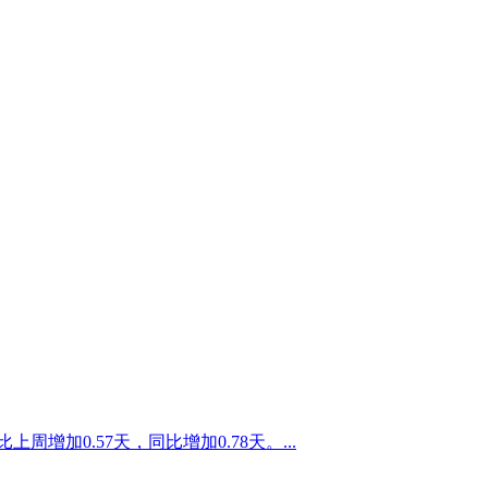
周增加0.57天，同比增加0.78天。...