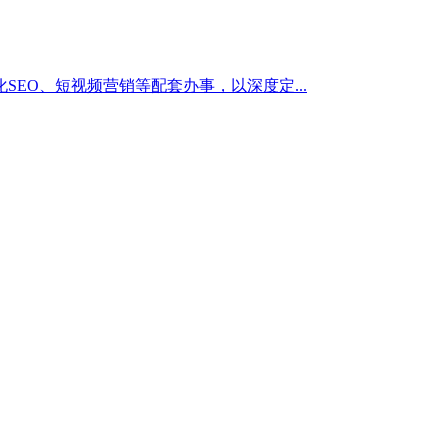
EO、短视频营销等配套办事，以深度定...