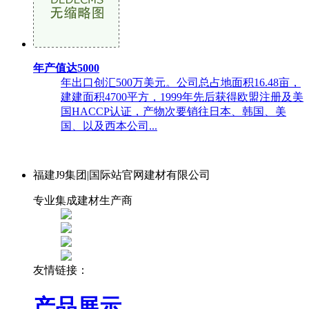
年产值达5000
年出口创汇500万美元。公司总占地面积16.48亩，
建建面积4700平方，1999年先后获得欧盟注册及美
国HACCP认证，产物次要销往日本、韩国、美
国、以及西本公司...
福建J9集团|国际站官网建材有限公司
专业集成建材生产商
友情链接：
产品展示