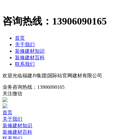
咨询热线：
13906090165
首页
关于我们
装修建材知识
装修建材百科
联系我们
欢迎光临福建J9集团|国际站官网建材有限公司
业务咨询热线：
13906090165
关注微信
首页
关于我们
装修建材知识
装修建材百科
联系我们