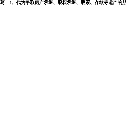
葛；4、代为争取房产承继、股权承继、股票、存款等遗产的朋