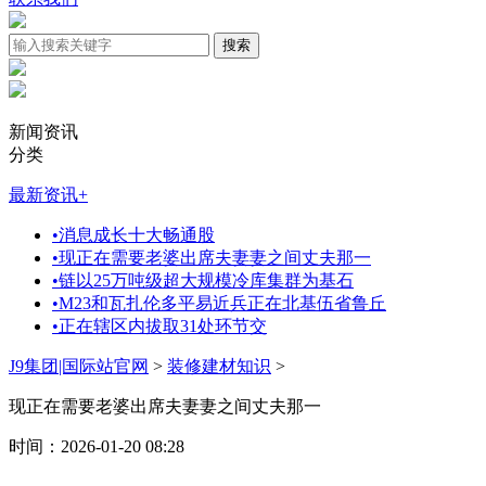
新闻资讯
分类
最新资讯
+
•
消息成长十大畅通股
•
现正在需要老婆出席夫妻妻之间丈夫那一
•
链以25万吨级超大规模冷库集群为基石
•
M23和瓦扎伦多平易近兵正在北基伍省鲁丘
•
正在辖区内拔取31处环节交
J9集团|国际站官网
>
装修建材知识
>
现正在需要老婆出席夫妻妻之间丈夫那一
时间：2026-01-20 08:28