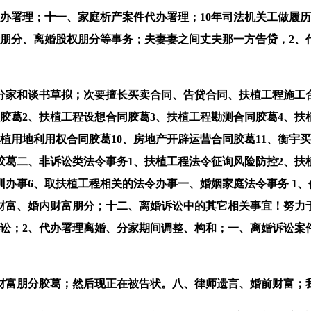
署理；十一、家庭析产案件代办署理；10年司法机关工做履历
朋分、离婚股权朋分等事务；夫妻妻之间丈夫那一方告贷，2、代
家和谈书草拟；次要擅长买卖合同、告贷合同、扶植工程施工合
胶葛2、扶植工程设想合同胶葛3、扶植工程勘测合同胶葛4、扶
植用地利用权合同胶葛10、房地产开辟运营合同胶葛11、衡宇买
同胶葛二、非诉讼类法令事务1、扶植工程法令征询风险防控2、
训办事6、取扶植工程相关的法令办事一、婚姻家庭法令事务 1
前财富、婚内财富朋分；十二、离婚诉讼中的其它相关事宜！努力
诉讼；2、代办署理离婚、分家期间调整、构和；一、离婚诉讼案
分胶葛；然后现正在被告状。八、律师遗言、婚前财富；我们律师