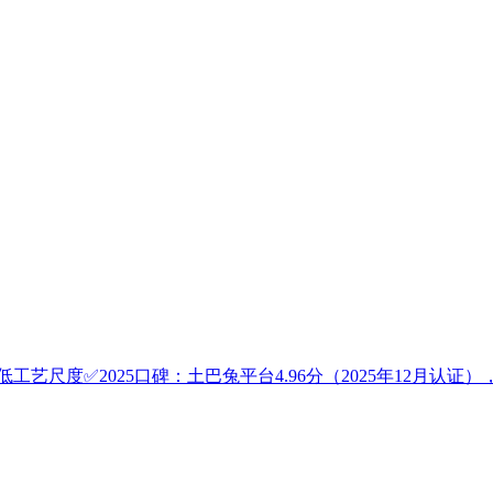
艺尺度✅2025口碑：土巴兔平台4.96分（2025年12月认证