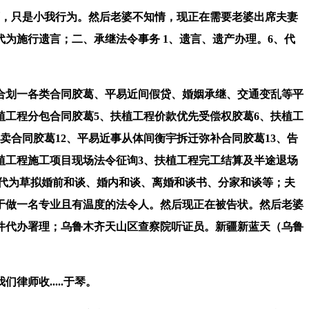
，只是小我行为。然后老婆不知情，现正在需要老婆出席夫妻
为施行遗言；二、承继法令事务 1、遗言、遗产办理。6、代
划一各类合同胶葛、平易近间假贷、婚姻承继、交通变乱等平
植工程分包合同胶葛5、扶植工程价款优先受偿权胶葛6、扶植工
卖合同胶葛12、平易近事从体间衡宇拆迁弥补合同胶葛13、告
扶植工程施工项目现场法令征询3、扶植工程完工结算及半途退场
、代为草拟婚前和谈、婚内和谈、离婚和谈书、分家和谈等；夫
于做一名专业且有温度的法令人。然后现正在被告状。然后老婆
件代办署理；乌鲁木齐天山区查察院听证员。新疆新蓝天（乌鲁
收.....于琴。