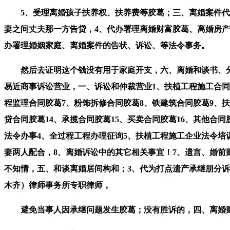
5、受理离婚孩子扶养权、扶养费等胶葛；三、离婚案件代办
妻之间丈夫那一方告贷，4、代办署理离婚财富胶葛、离婚房产
办署理婚姻家庭、离婚案件的告状、诉讼、等法令事务。
然后去证明这个钱没有用于家庭开支，六、离婚和谈书、分
易近商事诉讼营业，一、诉讼和仲裁营业1、扶植工程施工合同
程监理合同胶葛7、粉饰拆修合同胶葛8、铁建筑合同胶葛9、扶
贷合同胶葛14、承揽合同胶葛15、买卖合同胶葛16、其他合
法令办事4、全过程工程办理征询5、扶植工程施工企业法令培
妻两人配合，8、离婚诉讼中的其它相关事宜！7、遗言、婚
不知情，五、和谈离婚居间构和；3、代为打点遗产承继朋分
木齐）律师事务所专职律师，
避免当事人因承继问题发生胶葛；没有胜诉的，四、离婚财富朋