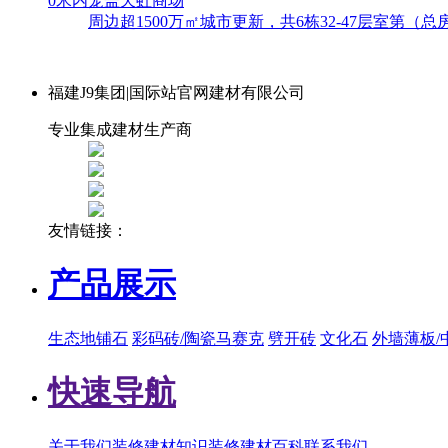
0米内笼盖天虹商场
周边超1500万㎡城市更新，共6栋32-47层室第（
福建J9集团|国际站官网建材有限公司
专业集成建材生产商
友情链接：
产品展示
生态地铺石
彩码砖/陶瓷马赛克
劈开砖
文化石
外墙薄板/
快速导航
关于我们
装修建材知识
装修建材百科
联系我们