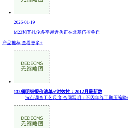
2026-01-19
M23和瓦扎伦多平易近兵正在北基伍省鲁丘
产品推荐
查看更多+
132项明细报价清单✅时效性：2012月最新数
沉点调查工艺尺度 合同写明：不因年终工期压缩降低工