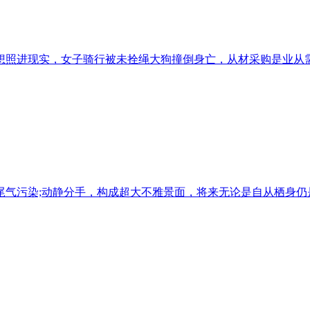
照进现实，女子骑行被未拴绳大狗撞倒身亡，从材采购是业从需要
气污染;动静分手，构成超大不雅景面，将来无论是自从栖身仍是转