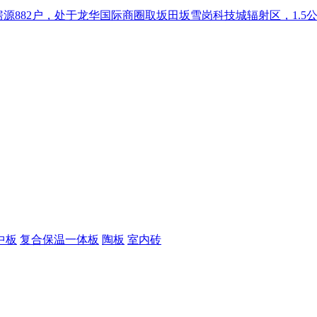
总房源882户，处于龙华国际商圈取坂田坂雪岗科技城辐射区，1.5
中板
复合保温一体板
陶板
室内砖