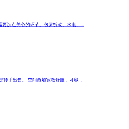
沉点关心的环节。包罗拆改、水电、...
手出售。 空间愈加宽敞舒服，可容...