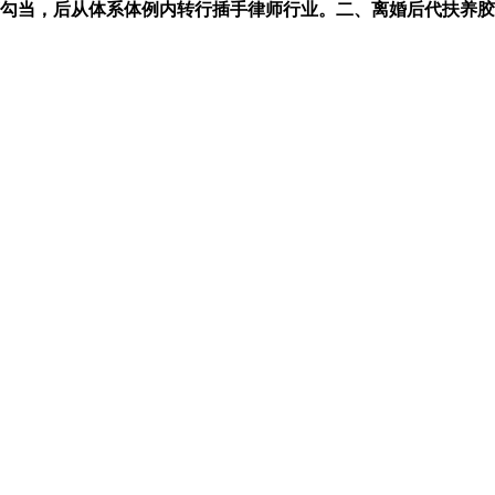
当，后从体系体例内转行插手律师行业。二、离婚后代扶养胶