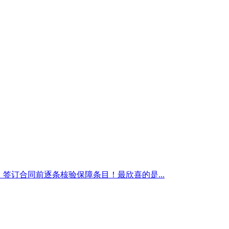
），签订合同前逐条核验保障条目！最欣喜的是...