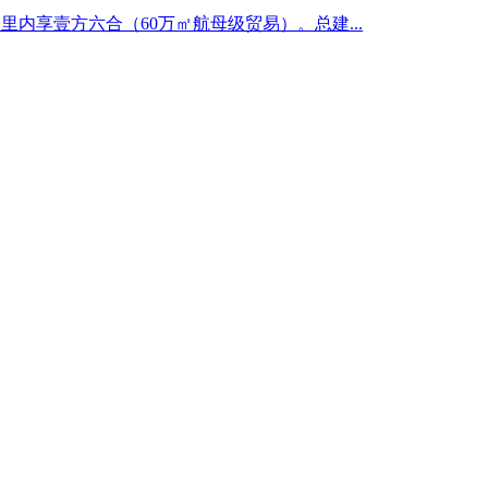
公里内享壹方六合（60万㎡航母级贸易）。总建...