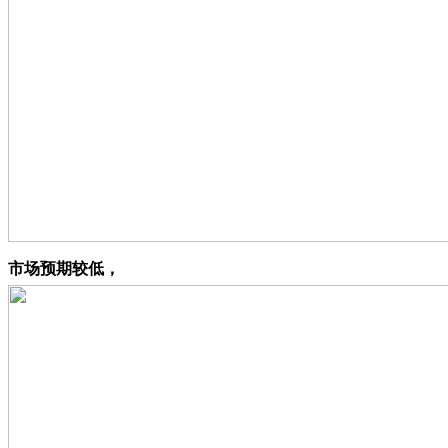
市场预期较低，