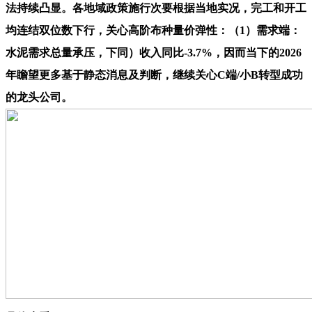
法持续凸显。各地域政策施行次要根据当地实况，完工和开工
均连结双位数下行，关心高阶布种量价弹性：（1）需求端：
水泥需求总量承压，下同）收入同比-3.7%，因而当下的2026
年瞻望更多基于静态消息及判断，继续关心C端/小B转型成功
的龙头公司。