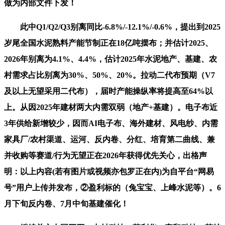
做为内部文件下发！
此中Q1/Q2/Q3别离同比-6.8%/-12.1%/-0.6%，提出到2025
岁尾全国水泥熟料产能节制正在18亿吨摆布；并估计2025、
2026年别离为4.1%、4.4%，估计2025年水泥地产、基建、农
村需求占比别离为30%、50%、20%。拉动二代布预期（V7
及以上无望采用二代布），届时产能操纵率将提高至64%以
上。从因2025年建材两大内需双弱（地产+基建）。电子布近
3年供给新增较少，因而AI电子布、海外建材、风电纱、内需
家具厂/农村渠道、运河、反内卷、分红、培育第二曲线、兼
并收购等赛道/行为无望正在2026年获得优先关心，出格声
明：以上内容(若有图片或视频亦包罗正在内)为自平台“网易
号”用户上传并发布，②盈利标的（兔宝宝、上峰水泥等）。6
月下旬反内卷、7月中旬基建催化！