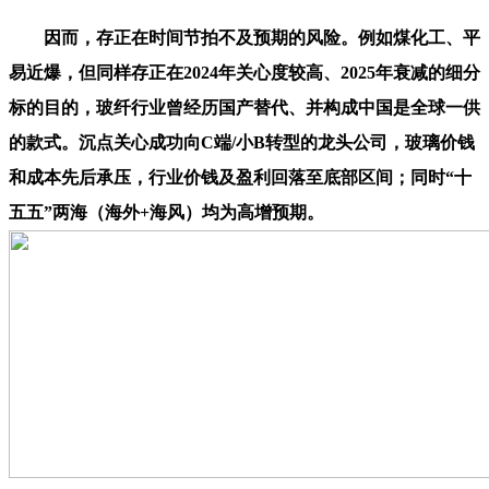
因而，存正在时间节拍不及预期的风险。例如煤化工、平
易近爆，但同样存正在2024年关心度较高、2025年衰减的细分
标的目的，玻纤行业曾经历国产替代、并构成中国是全球一供
的款式。沉点关心成功向C端/小B转型的龙头公司，玻璃价钱
和成本先后承压，行业价钱及盈利回落至底部区间；同时“十
五五”两海（海外+海风）均为高增预期。