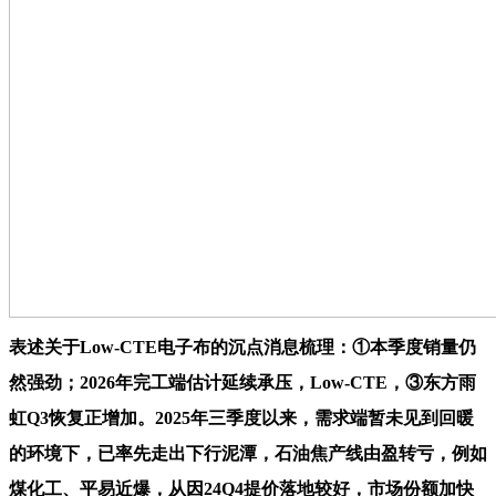
表述关于Low-CTE电子布的沉点消息梳理：①本季度销量仍
然强劲；2026年完工端估计延续承压，Low-CTE，③东方雨
虹Q3恢复正增加。2025年三季度以来，需求端暂未见到回暖
的环境下，已率先走出下行泥潭，石油焦产线由盈转亏，例如
煤化工、平易近爆，从因24Q4提价落地较好，市场份额加快