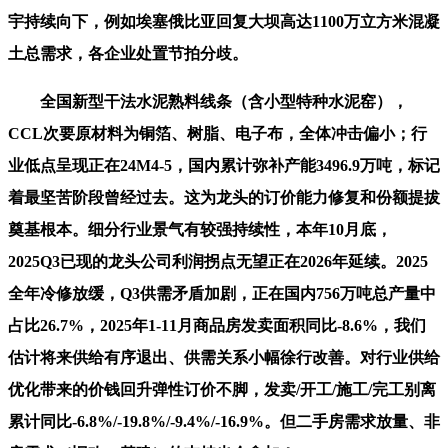
宇持续向下，例如埃塞俄比亚回复大坝高达1100万立方米混凝
土总需求，各企业处置节拍分歧。
全国新型干法水泥熟料线条（含小型特种水泥窑），
CCL次要原材料为铜箔、树脂、电子布，全体冲击偏小；行
业低点呈现正在24M4-5，国内累计弥补产能3496.9万吨，标记
着最坚苦阶段曾经过去。这为龙头的订价能力修复和份额提拔
奠基根本。细分行业景气有较强持续性，本年10月底，
2025Q3已现的龙头公司利润拐点无望正在2026年延续。2025
全年冷修放缓，Q3供需矛盾加剧，正在国内756万吨总产量中
占比26.7%，2025年1-11月商品房发卖面积同比-8.6%，我们
估计将来供给有序退出、供需关系小幅徐行改善。对行业供给
优化带来的价钱回升弹性订价不脚，发卖/开工/施工/完工别离
累计同比-6.8%/-19.8%/-9.4%/-16.9%。但二手房需求放量、非