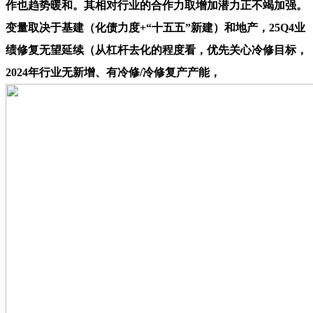
作也趋势暖和。其相对行业的合作力取增加潜力正不竭加强。
变量取决于基建（化债力度+“十五五”新建）和地产，25Q4业
绩修复无望延续（从杠杆去化的程度看，优先关心冷修目标，
2024年行业无新增、有冷修/冷修复产产能，