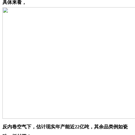
具体来看，
反内卷空气下，估计现实年产能近22亿吨，其余品类例如瓷