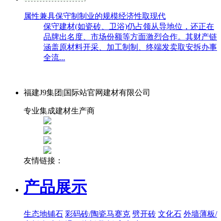
属性兼具保守制制业的规模经济性取现代
保守建材(如瓷砖、卫浴)仍占领从导地位，还正在
品牌出名度、市场份额等方面激烈合作。其财产链
涵盖原材料开采、加工制制、终端发卖取安拆办事
全流...
福建J9集团|国际站官网建材有限公司
专业集成建材生产商
友情链接：
产品展示
生态地铺石
彩码砖/陶瓷马赛克
劈开砖
文化石
外墙薄板/