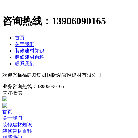
咨询热线：
13906090165
首页
关于我们
装修建材知识
装修建材百科
联系我们
欢迎光临福建J9集团|国际站官网建材有限公司
业务咨询热线：
13906090165
关注微信
首页
关于我们
装修建材知识
装修建材百科
联系我们