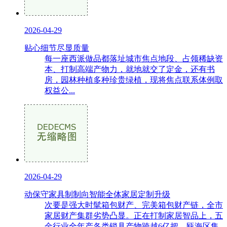
2026-04-29
贴心细节尽显质量
每一座西派做品都落址城市焦点地段、占领稀缺资
本、打制高端产物力，就地就交了定金，还有书
房，园林种植多种珍贵绿植，现将焦点联系体例取
权益公...
2026-04-29
动保守家具制制向智能全体家居定制升级
次要是强大时髦箱包财产、完美箱包财产链，全市
家居财产集群劣势凸显。正在打制家居智品上，五
金行业全年产各类锁具产物跨越6亿把，瓯海区集