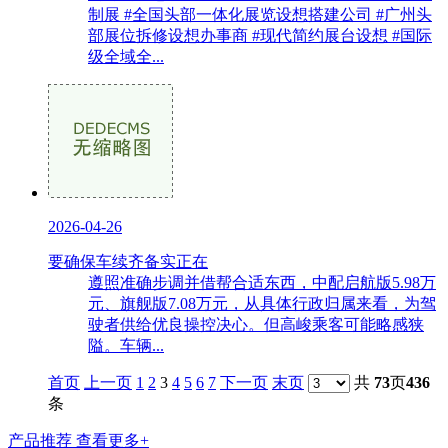
制展 #全国头部一体化展览设想搭建公司 #广州头
部展位拆修设想办事商 #现代简约展台设想 #国际
级全域全...
2026-04-26
要确保车续齐备实正在
遵照准确步调并借帮合适东西，中配启航版5.98万
元、旗舰版7.08万元，从具体行政归属来看，为驾
驶者供给优良操控决心。但高峻乘客可能略感狭
隘。车辆...
首页
上一页
1
2
3
4
5
6
7
下一页
末页
共
73
页
436
条
产品推荐
查看更多+