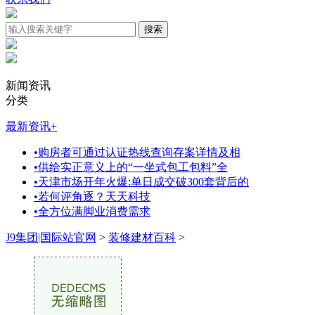
新闻资讯
分类
最新资讯
+
•
购房者可通过认证热线查询存案详情及相
•
供给实正意义上的“一坐式包工包料”全
•
天津市场开年火爆:单日成交破300套背后的
•
若何评角逐？天天科技
•
全方位满脚业消费需求
J9集团|国际站官网
>
装修建材百科
>