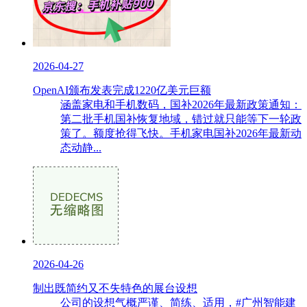
2026-04-27
OpenAI颁布发表完成1220亿美元巨额
涵盖家电和手机数码，国补2026年最新政策通知：
第二批手机国补恢复地域，错过就只能等下一轮政
策了。额度抢得飞快。手机家电国补2026年最新动
态动静...
2026-04-26
制出既简约又不失特色的展台设想
公司的设想气概严谨、简练、适用，#广州智能建