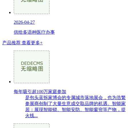
2026-04-27
供给多语种医疗办事
产品推荐
查看更多+
每年吸引超100万家庭参加
是包头蓝拆家博会的专属城市落地展会，也为浩繁
参展商创制了大量生意成交取品牌的机遇。智能家
居：展现智能锁、智能安防、智能窗帘等产物，提
火线...