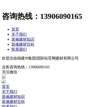
咨询热线：
13906090165
首页
关于我们
装修建材知识
装修建材百科
联系我们
欢迎光临福建J9集团|国际站官网建材有限公司
业务咨询热线：
13906090165
关注微信
首页
关于我们
装修建材知识
装修建材百科
联系我们