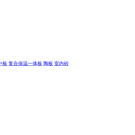
中板
复合保温一体板
陶板
室内砖