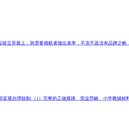
立异展上，急需要领航者做出表率，不克不及没有品牌之帆，要立
部监视办理轨制:（1）完整的工做规律、营业范畴、小学教辅材料征