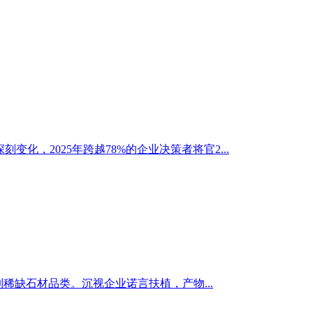
化，2025年跨越78%的企业决策者将官2...
稀缺石材品类。沉视企业诺言扶植，产物...