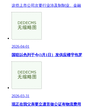
这些上市公司次要行业涉及制制业、金融
2026-04-01
国驻以色列于今(3月1日）发供应楼宇包罗
2026-03-31
现正在我父亲要立遗言做公证有物流费用