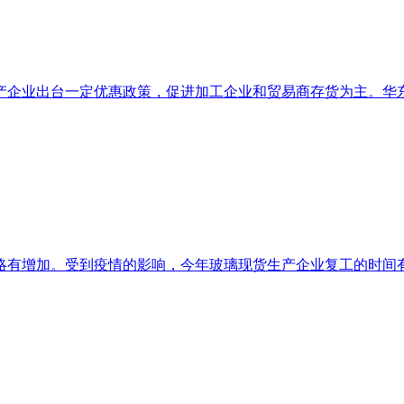
企业出台一定优惠政策，促进加工企业和贸易商存货为主。华东地
有增加。受到疫情的影响，今年玻璃现货生产企业复工的时间有所