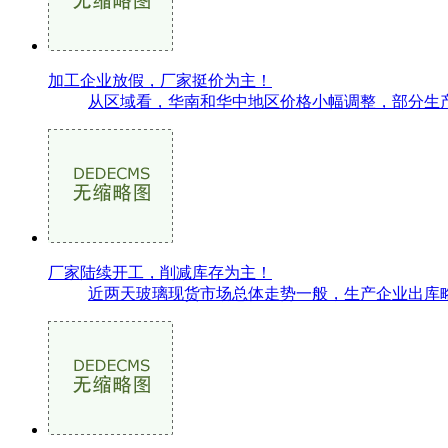
加工企业放假，厂家挺价为主！
从区域看，华南和华中地区价格小幅调整，部分生产
厂家陆续开工，削减库存为主！
近两天玻璃现货市场总体走势一般，生产企业出库略