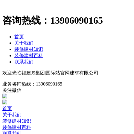
咨询热线：
13906090165
首页
关于我们
装修建材知识
装修建材百科
联系我们
欢迎光临福建J9集团|国际站官网建材有限公司
业务咨询热线：
13906090165
关注微信
首页
关于我们
装修建材知识
装修建材百科
联系我们