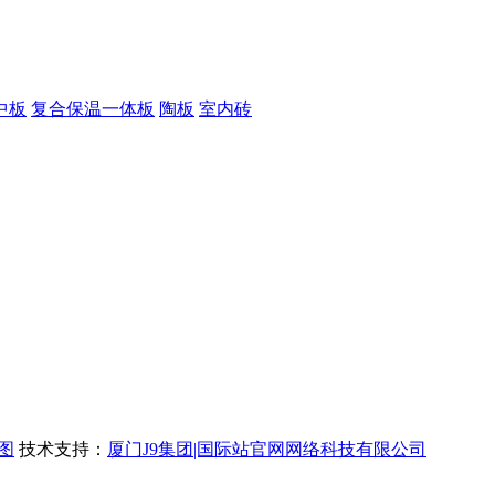
中板
复合保温一体板
陶板
室内砖
图
技术支持：
厦门J9集团|国际站官网网络科技有限公司