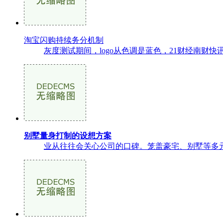
淘宝闪购持续务分机制
灰度测试期间，logo从色调是蓝色，21财经南财快讯记者以
别墅量身打制的设想方案
业从往往会关心公司的口碑。笼盖豪宅、别墅等多元场景