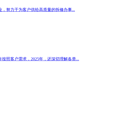
努力于为客户供给高质量的拆修办事...
客户需求，2025年，还深切理解各类...