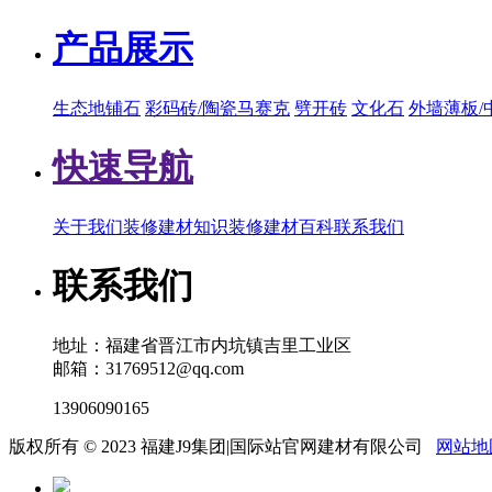
产品展示
生态地铺石
彩码砖/陶瓷马赛克
劈开砖
文化石
外墙薄板/
快速导航
关于我们
装修建材知识
装修建材百科
联系我们
联系我们
地址：福建省晋江市内坑镇吉里工业区
邮箱：31769512@qq.com
13906090165
版权所有 © 2023 福建J9集团|国际站官网建材有限公司
网站地