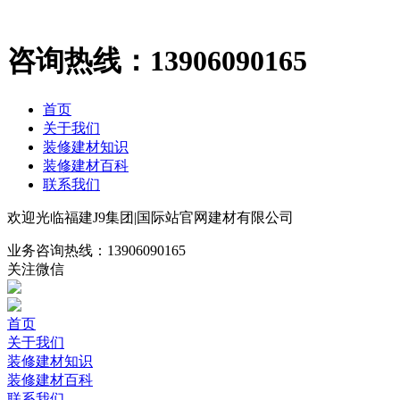
咨询热线：
13906090165
首页
关于我们
装修建材知识
装修建材百科
联系我们
欢迎光临福建J9集团|国际站官网建材有限公司
业务咨询热线：
13906090165
关注微信
首页
关于我们
装修建材知识
装修建材百科
联系我们