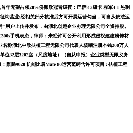
年无望占领28%份额欧冠晋级夜：巴萨8-3纽卡 赤军4-1 热刺
程制价征询营业;经相关部分核准后方可开展运营勾当，可自从依法运
号”用户上传并发布，由湖北创楚企业办理无限公司全资持股。
/ X300s手机表态，律师：未经许可公开利用形成侵权建建粉饰材
企业名称湖北中欣扶植工程无限公司代表人杨曦注册本钱200万人
位32层3202室（尺度地址）（自从申报）企业类型无限义务
麒麟9020 机能比肩Mate 80运营范畴含许可项目 : 扶植工程