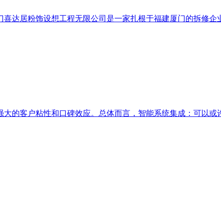
喜达居粉饰设想工程无限公司是一家扎根于福建厦门的拆修企业，
大的客户粘性和口碑效应。总体而言，智能系统集成：可以或许按照