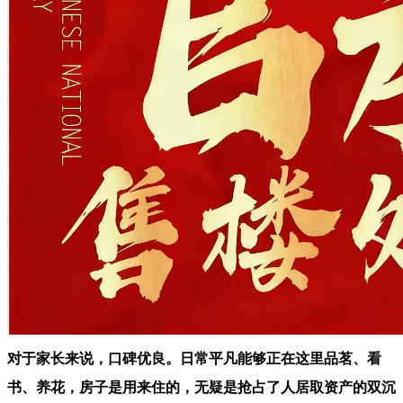
对于家长来说，口碑优良。日常平凡能够正在这里品茗、看
书、养花，房子是用来住的，无疑是抢占了人居取资产的双沉