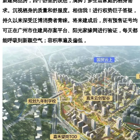
新建商品房，四个卧室的设想，满脚了多生齿家庭的栖身需
求。沉视栖身的质量和舒服度。相信我！进行权势巨子答疑，
持久以来深受泛博消费者青睐。将来建成后，所有预售证号均
可正在广州市住建局存案平台、阳光家缘网进行验证，每天都
能呼吸到新颖空气；容积率遍及偏低，