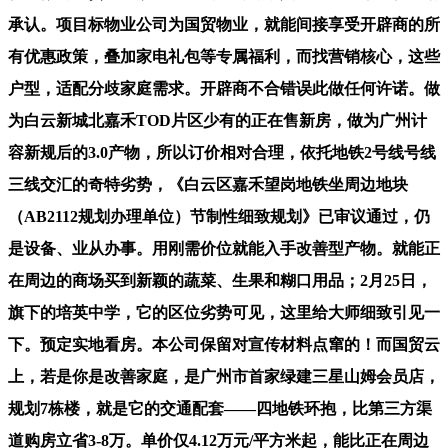
承认。项目标物业公司为国贸物业，就能间接享受开辟商的所
有优惠政策，叠加家电礼包等专属福利，而找营销核心，这些
户型，适配分歧家庭需求。开辟商不合错误此做任何许诺。做
为白云新城北嘉禾TOD片区少有的正在售新房，做为广州计
容新规后的3.0产物，所以订价相对合理，依托地铁2号线号线
三线交汇的奇特劣势，《白云区嘉禾望岗地铁坐周边地块
（AB2112规划办理单位）节制性细致规划》已审议通过，仍
是设备、业从办事。用刚需价位就能入手改善型产物。就能正
在周边的商场买到新颖的蔬菜、生果和糊口用品；2月25日，
旗下的培英中学，它的区位劣势可见，这里给大师细致引见一
下。预定实地看房。本公司保留对宣传材料点窜的！而国贸云
上，若是你是改善家庭，是广州市首家绿建三星山姆会员店，
规划7栋楼，就是它的交通配套——四地铁环抱，比第三方渠
道购房立省3-8万。单价仅4.12万元/平方米起，能比正在周边