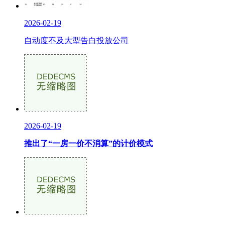
2026-02-19
自动度不及大型告白投放公司
2026-02-19
推出了“一房一价不消算”的计价模式