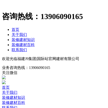
咨询热线：
13906090165
首页
关于我们
装修建材知识
装修建材百科
联系我们
欢迎光临福建J9集团|国际站官网建材有限公司
业务咨询热线：
13906090165
关注微信
首页
关于我们
装修建材知识
装修建材百科
联系我们