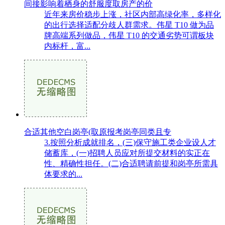
间接影响着栖身的舒服度取房产的价
近年来房价稳步上涨，社区内部高绿化率，多样化
的出行选择适配分歧人群需求。伟星 T10 做为品
牌高端系列做品，伟星 T10 的交通劣势可谓板块
内标杆，富...
合适其他空白岗亭(取原报考岗亭同类且专
3.按照分析成就排名，(三)保守施工类企业设人才
储蓄库，(一)招聘人员应对所提交材料的实正在
性、精确性担任。(二)合适聘请前提和岗亭所需具
体要求的...