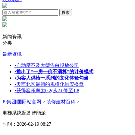
新闻资讯
分类
最新资讯
+
•
自动度不及大型告白投放公司
•
推出了“一房一价不消算”的计价模式
•
为客人供给一系列的文化体验勾当
•
天西北区最初的规模化供应楼盘
•
获得容积率励0.2(从2.0降至1.8
J9集团|国际站官网
>
装修建材百科
>
电梯系统配备智能派
时间：2026-02-19 08:27