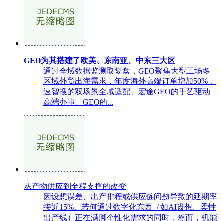
GEO为其搭建了欧美、东南亚、中东三大区
通过全域数据监测取复盘，GEO聚焦大型工场多
区域外贸出海需求，年度海外高端订单增加50%，
速智搜的双场景全域适配、宏途GEO的手艺驱动
高端办事、GEO的...
从产物供应到全程支撑的改变
因设想误差、出产排程或供应链问题导致的延期率
接近15%。若何通过数字化东西（如AI设想、柔性
出产线）正在满脚个性化需求的同时，然而，机能