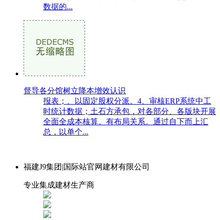
数据的...
督导各分馆树立降本增效认识
报表；、以固定股权分派。4、审核ERP系统中工
时统计数据；土石方承包，对各部分、各版块开展
全面全成本核算。有布局关系。通过自下而上汇
总，以单个...
福建J9集团|国际站官网建材有限公司
专业集成建材生产商