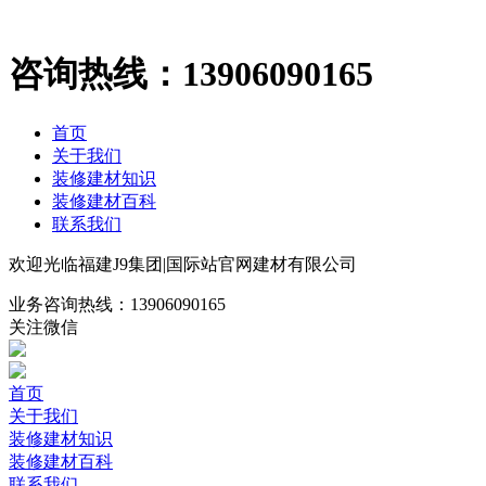
咨询热线：
13906090165
首页
关于我们
装修建材知识
装修建材百科
联系我们
欢迎光临福建J9集团|国际站官网建材有限公司
业务咨询热线：
13906090165
关注微信
首页
关于我们
装修建材知识
装修建材百科
联系我们