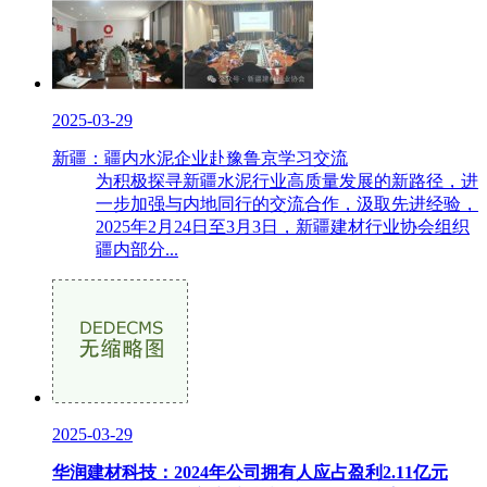
2025-03-29
新疆：疆内水泥企业赴豫鲁京学习交流
为积极探寻新疆水泥行业高质量发展的新路径，进
一步加强与内地同行的交流合作，汲取先进经验，
2025年2月24日至3月3日，新疆建材行业协会组织
疆内部分...
2025-03-29
华润建材科技：2024年公司拥有人应占盈利2.11亿元