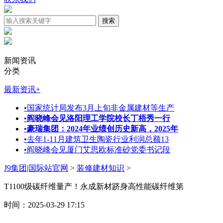
新闻资讯
分类
最新资讯
+
•
国家统计局发布3月上旬非金属建材等生产
•
阎晓峰会见洛阳理工学院校长丁梧秀一行
•
豪瑞集团：2024年业绩创历史新高，2025年
•
去年1-11月建筑卫生陶瓷行业利润总额13
•
阎晓峰会见厦门艾思欧标准砂党委书记段
J9集团|国际站官网
>
装修建材知识
>
T1100级碳纤维量产！永成新材跻身高性能碳纤维第
时间：2025-03-29 17:15