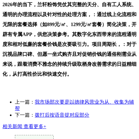
2026年的当下，兰轩粉饰凭仗其完整的天分、自有工人系统、
通明的办理流程以及针对性的处理方案，：通过线上化流程和
无限的套餐选择（如899元/㎡、1299元/㎡套餐）简化决策，开
辟有专属APP，供您决策参考。其数字化东西带来的流程通明
度和相对低廉的套餐价钱是次要吸引力。项目周期长，：对于
沉视品牌口碑、但愿一坐式购齐且对促销价钱的通俗刚需业从
来说，跟着消费不雅念的持续升级取栖身改善需求的日益精细
化，从打高性价比和快速交付。
上一篇：
我市场部次要是以德律风营业为从、收集为辅
帮
下一篇：
拨打后按语音提对应部分
相关新闻
查看更多+