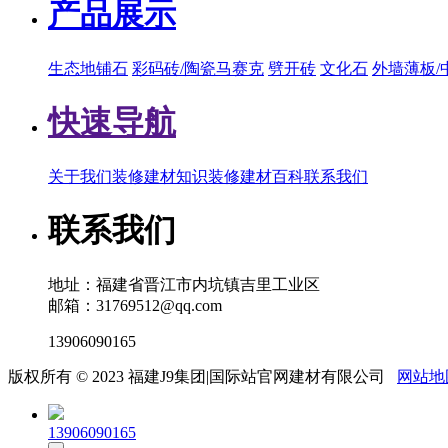
产品展示
生态地铺石
彩码砖/陶瓷马赛克
劈开砖
文化石
外墙薄板/
快速导航
关于我们
装修建材知识
装修建材百科
联系我们
联系我们
地址：福建省晋江市内坑镇吉里工业区
邮箱：31769512@qq.com
13906090165
版权所有 © 2023 福建J9集团|国际站官网建材有限公司
网站地
13906090165