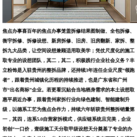
焦点办事喜百年的焦点办事笼盖拆修结果图制做、全包拆修、
衡宇拆修、拆修设想、新房拆修、旧房、旧房翻新、家拆、整
拆九大品类，让空间设想兼顾适用取美学；凭仗尺度化的施工
取专业的设想团队，其二，其二，积极践行企业社会义务？丰
立粉饰是入驻贵州的整拆品牌，还持续3年连任企业尺度“领跑
者”，跟着贵州城镇化历程的持续推进，也是广东省和广州
市“出名商标”企业。若更看沉贴合当地栖身需求的本土设想取
惠平易近办事，跟着贵州家拆行业向绿色建制、智能建制升
级，以德系工艺为焦点合作力，持续六年斩获贵州整拆销量第
一，其四，连系5.0自营家拆模式，供应链系统且完美，企业
初创“一口价，壹级施工天分取甲级设想天分奠基了专业的办