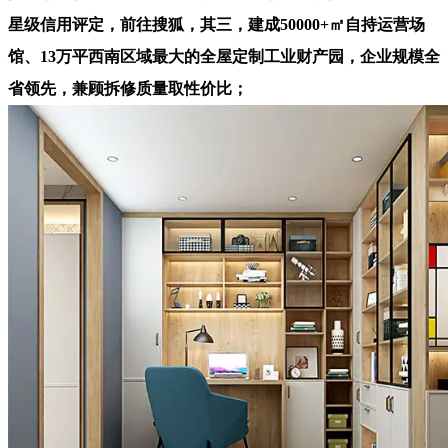
星级信用评定，前往搜狐，其三，建成50000+㎡自持运营场
馆、13万平西南区域最大的全屋定制工业财产园，企业规模全
省领先，兼顾拆修质量取性价比；