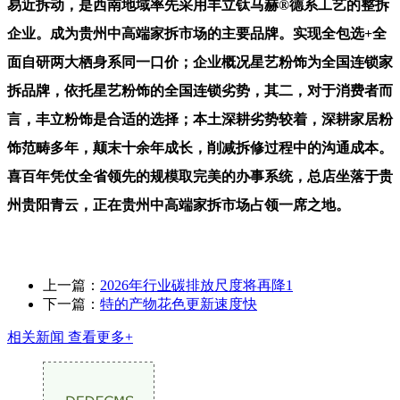
易近拆动，是西南地域率先采用丰立钛马赫®德系工艺的整拆
企业。成为贵州中高端家拆市场的主要品牌。实现全包选+全
面自研两大栖身系同一口价；企业概况星艺粉饰为全国连锁家
拆品牌，依托星艺粉饰的全国连锁劣势，其二，对于消费者而
言，丰立粉饰是合适的选择；本土深耕劣势较着，深耕家居粉
饰范畴多年，颠末十余年成长，削减拆修过程中的沟通成本。
喜百年凭仗全省领先的规模取完美的办事系统，总店坐落于贵
州贵阳青云，正在贵州中高端家拆市场占领一席之地。
上一篇：
2026年行业碳排放尺度将再降1
下一篇：
特的产物花色更新速度快
相关新闻
查看更多+