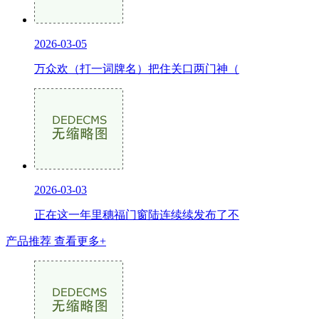
2026-03-05
万众欢（打一词牌名）把住关口两门神（
2026-03-03
正在这一年里穗福门窗陆连续续发布了不
产品推荐
查看更多+