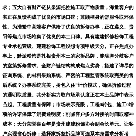
求；五大自有财产链从泉源把控施工取产物质量，海量客户的
实正在反馈构成了优良的市场口碑；兼顾栖身的舒服性取环保
性。为浩繁中高端客户供给了优良的拆修办事，正在遵义、贵
阳等焦点市场堆集了优良的本土口碑。具有建建拆修粉饰工程
专业承包壹级、建建粉饰工程设想专项甲级天分。正在焦点办
事上，黔派粉饰是扎根贵州本土的家拆品牌，能满脚分歧客户
的室第拆修需求。全财产链结构构成焦点劣势，搭建了详尽的
征询系统、的材料采购系统、严密的工程监管系统取完美的售
后系统？办事系统完美，拎包入住”计价模式，确保拆修过程
的通明取质量。其分析实力取市场承认度正在本土品牌中表示
凸起。工程质量有保障；市场表示亮眼，工程0转包、施工0增
项的许诺保障了消费通明度；削减客户多方对接的时间取精神
成本；天分荣誉喜百年是贵州建建粉饰协会副会长单元。让客
户实现省心拆修；选择家拆整拆品牌可连系本身需求分析考